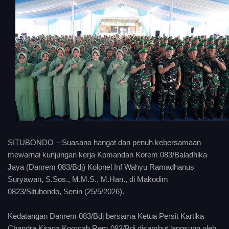
SITUBONDO – Suasana hangat dan penuh kebersamaan
mewarnai kunjungan kerja Komandan Korem 083/Baladhika
Jaya (Danrem 083/Bdj) Kolonel Inf Wahyu Ramadhanus
Suryawan, S.Sos., M.M.S., M.Han., di Makodim
0823/Situbondo, Senin (25/5/2026).
Kedatangan Danrem 083/Bdj bersama Ketua Persit Kartika
Chandra Kirana Koorcab Rem 083/Bdj disambut langsung oleh