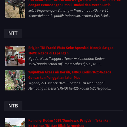
dengan Pemasangan Umbul-umbul dan Merah Putih
Selal, Pegunungan Bintang — Menyambut HUT ke-80
Kemerdekaan Republik Indonesia, prajurit Pos Selal...
NTT
Brigjen TNI Franki Watu Seke Apresiasi Kinerja Satgas
TMMD Ngada di Lapangan
Ngada, Nusa Tenggara Timur — Komandan Kodim
1625/Ngada Letkol Inf. Imam Subekti, S.E., M.I.P....
Wujudkan Akses Air Bersih, TMMD Kodim 1625/Ngada
Gencarkan Penggalian Jalur Pipa
Ngada, 21 Oktober 2025 — Satgas TNI Manunggal
Membangun Desa (TMMD) ke-126 Kodim 1625/Ngada...
NTB
Kunjungi Kodim 1628/Sumbawa, Pangdam Tekankan
Netralitas TNI dan Bijak Bermedsos