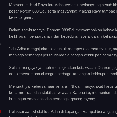
Momentum Hari Raya Idul Adha tersebut berlangsung penuh khi
besar Korem 083/Bdj, serta masyarakat Malang Raya tampak 
kekeluargaan.
Dalam sambutannya, Danrem 083/Bdj menyampaikan bahwa Idul 
keikhlasan, pengorbanan, dan kepedulian sosial dalam kehidu
a
“Idul Adha mengajarkan kita untuk memperkuat rasa syukur, 
menjaga semangat persaudaraan di tengah kehidupan bermasya
Selain mengajak jamaah meningkatkan ketakwaan, Danrem jug
dan kebersamaan di tengah berbagai tantangan kehidupan mod
Menurutnya, kebersamaan antara TNI dan masyarakat harus te
keharmonisan dan stabilitas wilayah. Karena itu, momentum Idu
hubungan emosional dan semangat gotong royong.
Pelaksanaan Sholat Idul Adha di Lapangan Rampal berlangsun
I