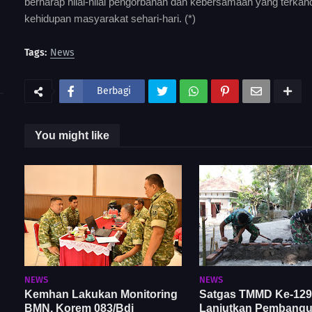
berharap nilai-nilai pengorbanan dan kebersamaan yang terka
kehidupan masyarakat sehari-hari. (*)
Tags:
News
Berbagi
You might like
NEWS
NEWS
Kemhan Lakukan Monitoring
Satgas TMMD Ke-129
BMN, Korem 083/Bdj
Lanjutkan Pembang