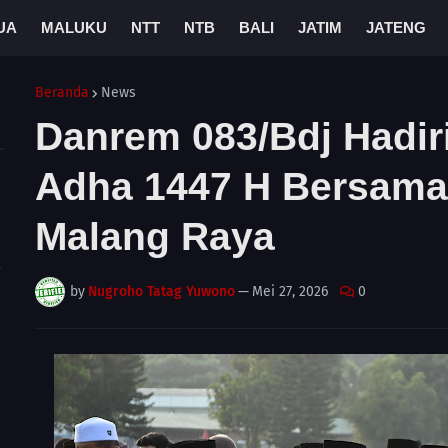
UA
MALUKU
NTT
NTB
BALI
JATIM
JATENG
Beranda
News
Danrem 083/Bdj Hadiri
Adha 1447 H Bersama
Malang Raya
A
by
Nugroho Tatag Yuwono
—
Mei 27, 2026
0