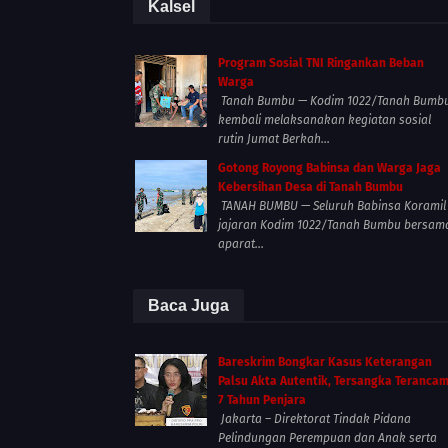
Kalsel
Program Sosial TNI Ringankan Beban
Warga
Tanah Bumbu — Kodim 1022/Tanah Bumb
kembali melaksanakan kegiatan sosial
rutin Jumat Berkah...
Gotong Royong Babinsa dan Warga Jaga
Kebersihan Desa di Tanah Bumbu
TANAH BUMBU — Seluruh Babinsa Koramil
jajaran Kodim 1022/Tanah Bumbu bersam
aparat...
Baca Juga
Bareskrim Bongkar Kasus Keterangan
Palsu Akta Autentik, Tersangka Teranca
7 Tahun Penjara
Jakarta – Direktorat Tindak Pidana
Pelindungan Perempuan dan Anak serta