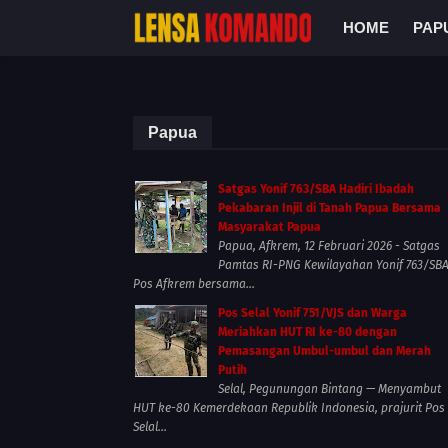
HOME
PAP
Papua
Satgas Yonif 763/SBA Hadiri Ibadah
Pekabaran Injil di Tanah Papua Bersama
Masyarakat Papua
Papua, Afkrem, 12 Februari 2026 - Satgas
Pamtas RI-PNG Kewilayahan Yonif 763/SB
Pos Afkrem bersama...
Pos Selal Yonif 751/VJS dan Warga
Meriahkan HUT RI ke-80 dengan
Pemasangan Umbul-umbul dan Merah
Putih
Selal, Pegunungan Bintang — Menyambut
HUT ke-80 Kemerdekaan Republik Indonesia, prajurit Pos
Selal...