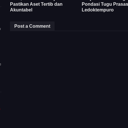
Pastikan Aset Tertib dan
Pondasi Tugu Prasast
Akuntabel
Ledoktempuro
Post a Comment
u
a
m