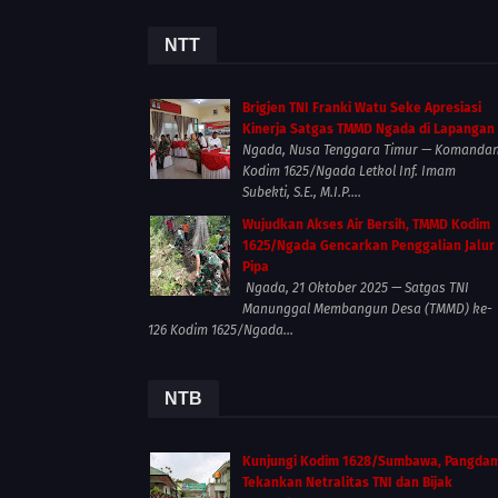
NTT
Brigjen TNI Franki Watu Seke Apresiasi
Kinerja Satgas TMMD Ngada di Lapangan
Ngada, Nusa Tenggara Timur — Komanda
Kodim 1625/Ngada Letkol Inf. Imam
Subekti, S.E., M.I.P....
Wujudkan Akses Air Bersih, TMMD Kodim
1625/Ngada Gencarkan Penggalian Jalur
Pipa
Ngada, 21 Oktober 2025 — Satgas TNI
Manunggal Membangun Desa (TMMD) ke-
126 Kodim 1625/Ngada...
NTB
Kunjungi Kodim 1628/Sumbawa, Pangda
Tekankan Netralitas TNI dan Bijak