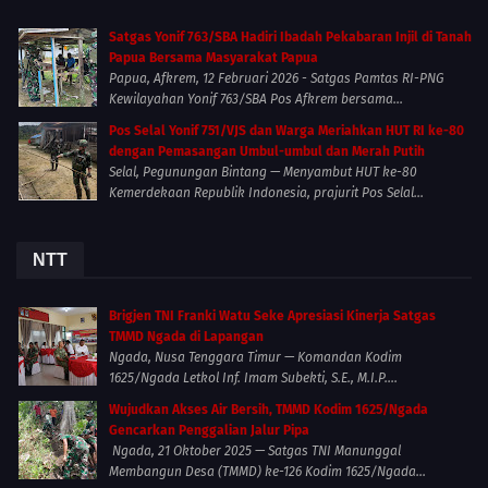
Satgas Yonif 763/SBA Hadiri Ibadah Pekabaran Injil di Tanah
Papua Bersama Masyarakat Papua
Papua, Afkrem, 12 Februari 2026 - Satgas Pamtas RI-PNG
Kewilayahan Yonif 763/SBA Pos Afkrem bersama...
Pos Selal Yonif 751/VJS dan Warga Meriahkan HUT RI ke-80
dengan Pemasangan Umbul-umbul dan Merah Putih
Selal, Pegunungan Bintang — Menyambut HUT ke-80
Kemerdekaan Republik Indonesia, prajurit Pos Selal...
NTT
Brigjen TNI Franki Watu Seke Apresiasi Kinerja Satgas
TMMD Ngada di Lapangan
Ngada, Nusa Tenggara Timur — Komandan Kodim
1625/Ngada Letkol Inf. Imam Subekti, S.E., M.I.P....
Wujudkan Akses Air Bersih, TMMD Kodim 1625/Ngada
Gencarkan Penggalian Jalur Pipa
Ngada, 21 Oktober 2025 — Satgas TNI Manunggal
Membangun Desa (TMMD) ke-126 Kodim 1625/Ngada...