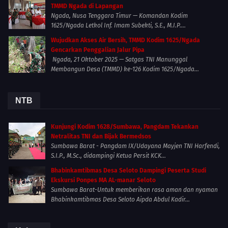
TMMD Ngada di Lapangan
Ngada, Nusa Tenggara Timur — Komandan Kodim
1625/Ngada Letkol Inf. Imam Subekti, S.E., M.I.P....
Wujudkan Akses Air Bersih, TMMD Kodim 1625/Ngada
Gencarkan Penggalian Jalur Pipa
Ngada, 21 Oktober 2025 — Satgas TNI Manunggal
Membangun Desa (TMMD) ke-126 Kodim 1625/Ngada...
NTB
Kunjungi Kodim 1628/Sumbawa, Pangdam Tekankan
Netralitas TNI dan Bijak Bermedsos
Sumbawa Barat - Pangdam IX/Udayana Mayjen TNI Harfendi,
S.I.P., M.Sc., didampingi Ketua Persit KCK...
Bhabinkamtibmas Desa Seloto Dampingi Peserta Studi
Ekskursi Ponpes MA AL-manar Seloto
Sumbawa Barat-Untuk memberikan rasa aman dan nyaman
Bhabinkamtibmas Desa Seloto Aipda Abdul Kadir...