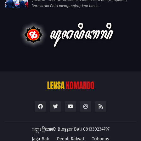
Bareskrim Polri mengungkapkan hasil...
ꦧ꧀ꦭꦺꦴꦒ꧀ꦒꦼꦂꦧꦭꦶ
Blogger Bali 081330234797
Jaga Bali
Peduli Rakyat
Tribunus