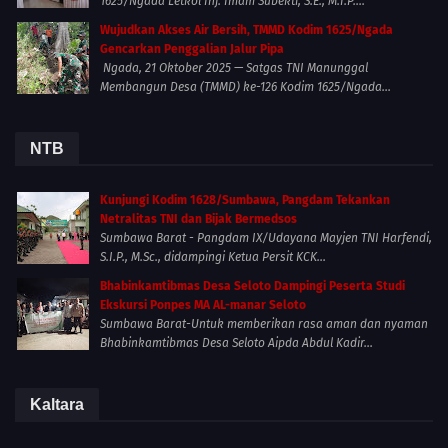
1625/Ngada Letkol Inf. Imam Subekti, S.E., M.I.P....
Wujudkan Akses Air Bersih, TMMD Kodim 1625/Ngada
Gencarkan Penggalian Jalur Pipa
Ngada, 21 Oktober 2025 — Satgas TNI Manunggal
Membangun Desa (TMMD) ke-126 Kodim 1625/Ngada...
NTB
Kunjungi Kodim 1628/Sumbawa, Pangdam Tekankan
Netralitas TNI dan Bijak Bermedsos
Sumbawa Barat - Pangdam IX/Udayana Mayjen TNI Harfendi,
S.I.P., M.Sc., didampingi Ketua Persit KCK...
Bhabinkamtibmas Desa Seloto Dampingi Peserta Studi
Ekskursi Ponpes MA AL-manar Seloto
Sumbawa Barat-Untuk memberikan rasa aman dan nyaman
Bhabinkamtibmas Desa Seloto Aipda Abdul Kadir...
Kaltara