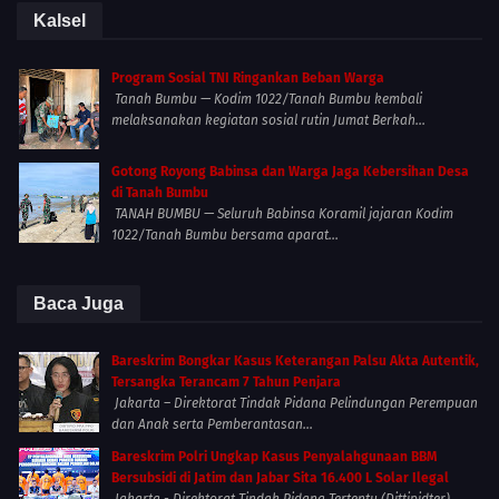
Kalsel
Program Sosial TNI Ringankan Beban Warga
Tanah Bumbu — Kodim 1022/Tanah Bumbu kembali
melaksanakan kegiatan sosial rutin Jumat Berkah...
Gotong Royong Babinsa dan Warga Jaga Kebersihan Desa
di Tanah Bumbu
TANAH BUMBU — Seluruh Babinsa Koramil jajaran Kodim
1022/Tanah Bumbu bersama aparat...
Baca Juga
Bareskrim Bongkar Kasus Keterangan Palsu Akta Autentik,
Tersangka Terancam 7 Tahun Penjara
Jakarta – Direktorat Tindak Pidana Pelindungan Perempuan
dan Anak serta Pemberantasan...
Bareskrim Polri Ungkap Kasus Penyalahgunaan BBM
Bersubsidi di Jatim dan Jabar Sita 16.400 L Solar Ilegal
Jakarta - Direktorat Tindak Pidana Tertentu (Dittipidter)