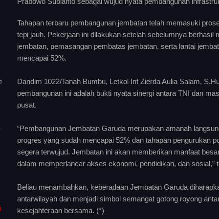
Prabowo Subianto sebagai wujud nyata pembangunan infrastruk
Tahapan terbaru pembangunan jembatan telah memasuki prose
tepi jauh. Pekerjaan ini dilakukan setelah sebelumnya berhas
jembatan, pemasangan pembatas jembatan, serta lantai jembat
mencapai 52%.
Dandim 1022/Tanah Bumbu, Letkol Inf Zierda Aulia Salam, S.H
a
pembangunan ini adalah bukti nyata sinergi antara TNI dan 
pusat.
“Pembangunan Jembatan Garuda merupakan amanah langsung 
progres yang sudah mencapai 52% dan tahapan pengurukan pond
segera terwujud. Jembatan ini akan memberikan manfaat besa
dalam memperlancar akses ekonomi, pendidikan, dan sosial,”
Beliau menambahkan, keberadaan Jembatan Garuda diharapk
antarwilayah dan menjadi simbol semangat gotong royong an
I
kesejahteraan bersama. (*)