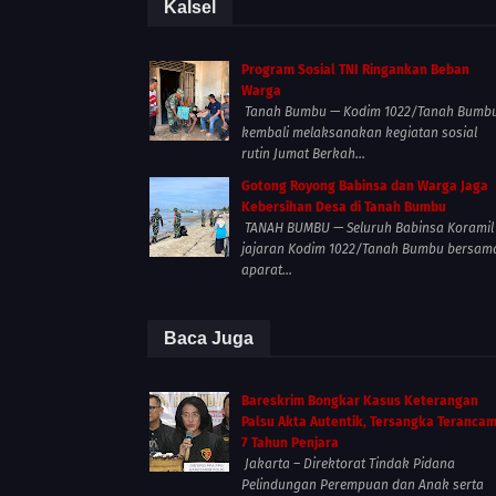
Kalsel
Program Sosial TNI Ringankan Beban
Warga
Tanah Bumbu — Kodim 1022/Tanah Bumb
kembali melaksanakan kegiatan sosial
rutin Jumat Berkah...
Gotong Royong Babinsa dan Warga Jaga
Kebersihan Desa di Tanah Bumbu
TANAH BUMBU — Seluruh Babinsa Koramil
jajaran Kodim 1022/Tanah Bumbu bersam
aparat...
Baca Juga
Bareskrim Bongkar Kasus Keterangan
Palsu Akta Autentik, Tersangka Teranca
7 Tahun Penjara
Jakarta – Direktorat Tindak Pidana
Pelindungan Perempuan dan Anak serta