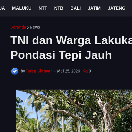
UA
MALUKU
NTT
NTB
BALI
JATIM
JATENG
Beranda
News
TNI dan Warga Lakuk
Pondasi Tepi Jauh
by
Tatag Gianyar
—
Mei 25, 2026
0
A