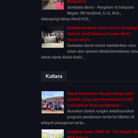
Bermedsos
Sumbawa Barat - Pangdam IX/Udayana
Mayjen TNI Harfendi, S.I.P., M.Sc.,
didampingi Ketua Persit KCK...
Bhabinkamtibmas Desa Seloto Dampingi
Peserta Studi Ekskursi Ponpes MA AL-
manar Seloto
Sumbawa Barat-Untuk memberikan rasa
aman dan nyaman Bhabinkamtibmas Des
Seloto Aipda Abdul Kadir...
Kaltara
Wujud Kedekatan Dengan Masyarakat
Sebatik, Satgasmar Pam Ambalat XXIX
Laksanakan Olahraga Bersama
Nunukan-Dalam rangka melaksanakan
program pembinaan teritorial (Binter) di
wilayah penugasan serta...
Pangdam Tutup TMMD Ke -116, Wagub: TN
Milik Rakyat