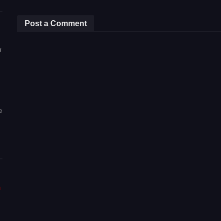
Post a Comment
u
a
m