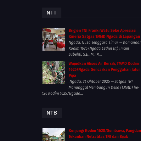
NTT
Brigjen TNI Franki Watu Seke Apresiasi
Kinerja Satgas TMMD Ngada di Lapangan
Ngada, Nusa Tenggara Timur — Komanda
Kodim 1625/Ngada Letkol Inf. Imam
Subekti, S.E., M.I.P....
Wujudkan Akses Air Bersih, TMMD Kodim
1625/Ngada Gencarkan Penggalian Jalur
Pipa
Ngada, 21 Oktober 2025 — Satgas TNI
Manunggal Membangun Desa (TMMD) ke-
126 Kodim 1625/Ngada...
NTB
Kunjungi Kodim 1628/Sumbawa, Pangda
Tekankan Netralitas TNI dan Bijak