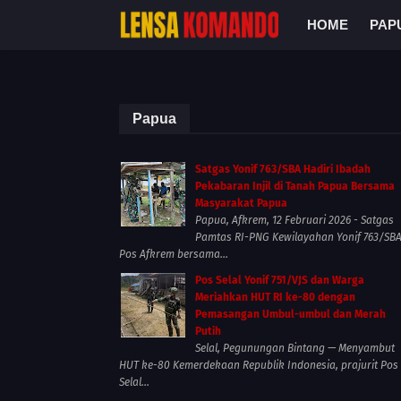
HOME
PAP
Papua
Satgas Yonif 763/SBA Hadiri Ibadah
Pekabaran Injil di Tanah Papua Bersama
Masyarakat Papua
Papua, Afkrem, 12 Februari 2026 - Satgas
Pamtas RI-PNG Kewilayahan Yonif 763/SB
Pos Afkrem bersama...
Pos Selal Yonif 751/VJS dan Warga
Meriahkan HUT RI ke-80 dengan
Pemasangan Umbul-umbul dan Merah
Putih
Selal, Pegunungan Bintang — Menyambut
HUT ke-80 Kemerdekaan Republik Indonesia, prajurit Pos
Selal...