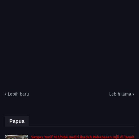
Lebih baru
Lebih lama
Papua
Satgas Yonif 763/SBA Hadiri Ibadah Pekabaran Injil di Tanah