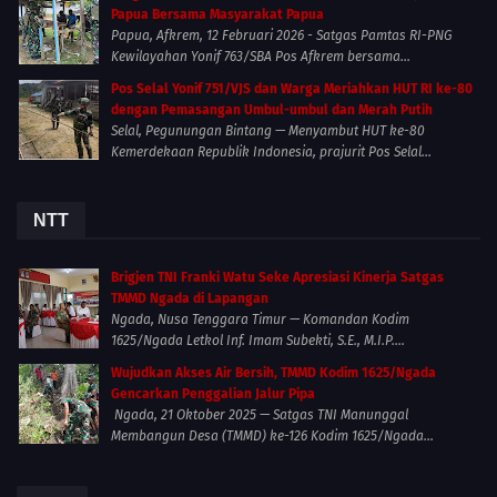
Papua Bersama Masyarakat Papua
Papua, Afkrem, 12 Februari 2026 - Satgas Pamtas RI-PNG
Kewilayahan Yonif 763/SBA Pos Afkrem bersama...
Pos Selal Yonif 751/VJS dan Warga Meriahkan HUT RI ke-80
dengan Pemasangan Umbul-umbul dan Merah Putih
Selal, Pegunungan Bintang — Menyambut HUT ke-80
Kemerdekaan Republik Indonesia, prajurit Pos Selal...
NTT
Brigjen TNI Franki Watu Seke Apresiasi Kinerja Satgas
TMMD Ngada di Lapangan
Ngada, Nusa Tenggara Timur — Komandan Kodim
1625/Ngada Letkol Inf. Imam Subekti, S.E., M.I.P....
Wujudkan Akses Air Bersih, TMMD Kodim 1625/Ngada
Gencarkan Penggalian Jalur Pipa
Ngada, 21 Oktober 2025 — Satgas TNI Manunggal
Membangun Desa (TMMD) ke-126 Kodim 1625/Ngada...