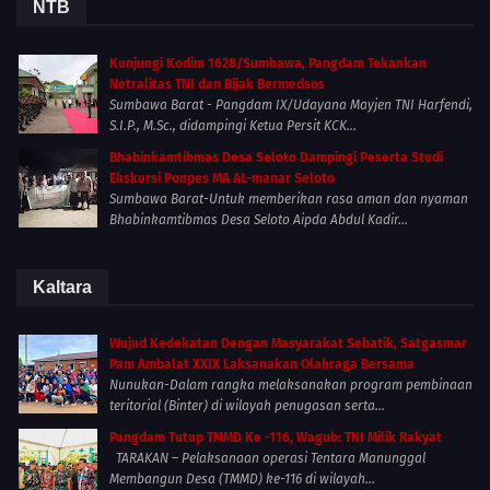
NTB
Kunjungi Kodim 1628/Sumbawa, Pangdam Tekankan
Netralitas TNI dan Bijak Bermedsos
Sumbawa Barat - Pangdam IX/Udayana Mayjen TNI Harfendi,
S.I.P., M.Sc., didampingi Ketua Persit KCK...
Bhabinkamtibmas Desa Seloto Dampingi Peserta Studi
Ekskursi Ponpes MA AL-manar Seloto
Sumbawa Barat-Untuk memberikan rasa aman dan nyaman
Bhabinkamtibmas Desa Seloto Aipda Abdul Kadir...
Kaltara
Wujud Kedekatan Dengan Masyarakat Sebatik, Satgasmar
Pam Ambalat XXIX Laksanakan Olahraga Bersama
Nunukan-Dalam rangka melaksanakan program pembinaan
teritorial (Binter) di wilayah penugasan serta...
Pangdam Tutup TMMD Ke -116, Wagub: TNI Milik Rakyat
TARAKAN – Pelaksanaan operasi Tentara Manunggal
Membangun Desa (TMMD) ke-116 di wilayah...