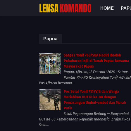
HOME
PAP
Papua
Satgas Yonif 763/SBA Hadiri Ibadah
Pekabaran Injil di Tanah Papua Bersama
Masyarakat Papua
Papua, Afkrem, 12 Februari 2026 - Satgas
Pamtas RI-PNG Kewilayahan Yonif 763/SB
Pos Afkrem bersama...
Pos Selal Yonif 751/VJS dan Warga
Meriahkan HUT RI ke-80 dengan
Pemasangan Umbul-umbul dan Merah
Putih
Selal, Pegunungan Bintang — Menyambut
HUT ke-80 Kemerdekaan Republik Indonesia, prajurit Pos
Selal...