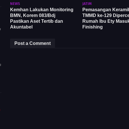
NEWS
JATIM
Kemhan Lakukan Monitoring
Pemasangan Kerami
BMN, Korem 083/Bdj
TMMD ke-129 Diperce
Pastikan Aset Tertib dan
Rumah Ibu Ety Masuk
Akuntabel
Finishing
u
Post a Comment
a
m