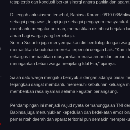
tetap tertib dan kondusif berkat sinergi antara panitia dan apara
Di tengah antusiasme tersebut, Babinsa Koramil 0910-03/Malin
sebagai pengawas, tetapi juga sebagai pengayom masyarakat. 
membantu mengatur antrean, memastikan distribusi berjalan la
aman bagi warga yang berbelanja.
Serma Susanto juga menyempatkan diri berdialog dengan warg
a
memastikan kebutuhan mereka terpenuhi dengan baik. “Kami h
sekaligus memastikan masyarakat merasa aman dan terbantu.
meringankan beban warga menjelang Idul Fitri,” ujarnya.
Salah satu warga mengaku bersyukur dengan adanya pasar mur
terjangkau sangat membantu memenuhi kebutuhan keluarga menj
memberikan rasa nyaman selama kegiatan berlangsung.
Pendampingan ini menjadi wujud nyata kemanunggalan TNI de
Babinsa juga menunjukkan kepedulian dan kedekatan emosiona
pemerintah daerah dan aparat teritorial pun semakin memperkuat
I