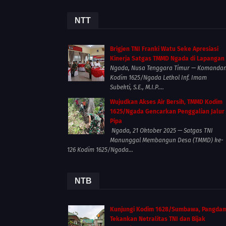
NTT
Brigjen TNI Franki Watu Seke Apresiasi
Kinerja Satgas TMMD Ngada di Lapangan
Ngada, Nusa Tenggara Timur — Komanda
Kodim 1625/Ngada Letkol Inf. Imam
Subekti, S.E., M.I.P....
Wujudkan Akses Air Bersih, TMMD Kodim
1625/Ngada Gencarkan Penggalian Jalur
Pipa
Ngada, 21 Oktober 2025 — Satgas TNI
Manunggal Membangun Desa (TMMD) ke-
126 Kodim 1625/Ngada...
NTB
Kunjungi Kodim 1628/Sumbawa, Pangda
Tekankan Netralitas TNI dan Bijak