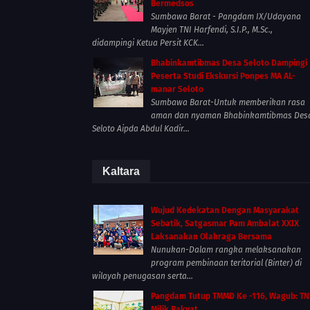
Bermedsos
Sumbawa Barat - Pangdam IX/Udayana
Mayjen TNI Harfendi, S.I.P., M.Sc.,
didampingi Ketua Persit KCK...
Bhabinkamtibmas Desa Seloto Dampingi
Peserta Studi Ekskursi Ponpes MA AL-
manar Seloto
Sumbawa Barat-Untuk memberikan rasa
aman dan nyaman Bhabinkamtibmas Des
Seloto Aipda Abdul Kadir...
Kaltara
Wujud Kedekatan Dengan Masyarakat
Sebatik, Satgasmar Pam Ambalat XXIX
Laksanakan Olahraga Bersama
Nunukan-Dalam rangka melaksanakan
program pembinaan teritorial (Binter) di
wilayah penugasan serta...
Pangdam Tutup TMMD Ke -116, Wagub: TN
Milik Rakyat