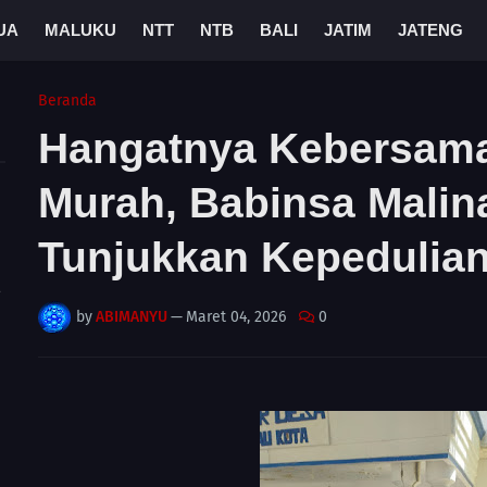
UA
MALUKU
NTT
NTB
BALI
JATIM
JATENG
Beranda
Hangatnya Kebersama
Murah, Babinsa Malin
Tunjukkan Kepedulia
A
by
ABIMANYU
—
Maret 04, 2026
0