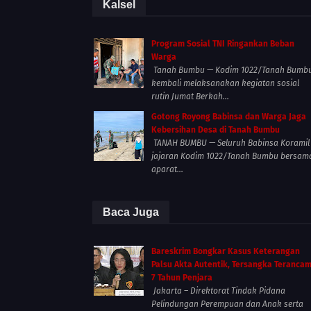
Kalsel
Program Sosial TNI Ringankan Beban
Warga
Tanah Bumbu — Kodim 1022/Tanah Bumb
kembali melaksanakan kegiatan sosial
rutin Jumat Berkah...
Gotong Royong Babinsa dan Warga Jaga
Kebersihan Desa di Tanah Bumbu
TANAH BUMBU — Seluruh Babinsa Koramil
jajaran Kodim 1022/Tanah Bumbu bersam
aparat...
Baca Juga
Bareskrim Bongkar Kasus Keterangan
Palsu Akta Autentik, Tersangka Teranca
7 Tahun Penjara
Jakarta – Direktorat Tindak Pidana
Pelindungan Perempuan dan Anak serta