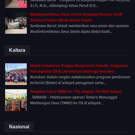
Sumbawa Barat - Pangdam IX/Udayana Mayjen TNI Harfendi,
S.I.P., M.Sc., didampingi Ketua Persit KCK...
Bhabinkamtibmas Desa Seloto Dampingi Peserta Studi
Ekskursi Ponpes MA AL-manar Seloto
Sumbawa Barat-Untuk memberikan rasa aman dan nyaman
Bhabinkamtibmas Desa Seloto Aipda Abdul Kadir...
Kaltara
Wujud Kedekatan Dengan Masyarakat Sebatik, Satgasmar
Pam Ambalat XXIX Laksanakan Olahraga Bersama
Nunukan-Dalam rangka melaksanakan program pembinaan
teritorial (Binter) di wilayah penugasan serta...
Pangdam Tutup TMMD Ke -116, Wagub: TNI Milik Rakyat
TARAKAN – Pelaksanaan operasi Tentara Manunggal
Membangun Desa (TMMD) ke-116 di wilayah...
Nasional