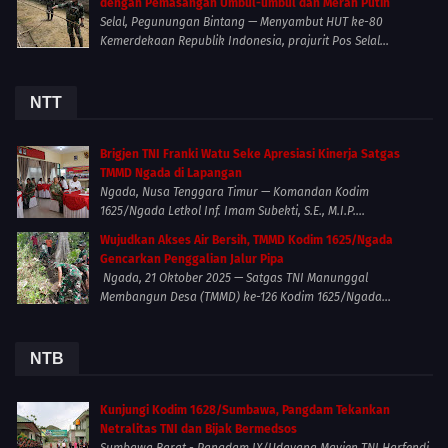
dengan Pemasangan Umbul-umbul dan Merah Putih
Selal, Pegunungan Bintang — Menyambut HUT ke-80
Kemerdekaan Republik Indonesia, prajurit Pos Selal...
NTT
Brigjen TNI Franki Watu Seke Apresiasi Kinerja Satgas
TMMD Ngada di Lapangan
Ngada, Nusa Tenggara Timur — Komandan Kodim
1625/Ngada Letkol Inf. Imam Subekti, S.E., M.I.P....
Wujudkan Akses Air Bersih, TMMD Kodim 1625/Ngada
Gencarkan Penggalian Jalur Pipa
Ngada, 21 Oktober 2025 — Satgas TNI Manunggal
Membangun Desa (TMMD) ke-126 Kodim 1625/Ngada...
NTB
Kunjungi Kodim 1628/Sumbawa, Pangdam Tekankan
Netralitas TNI dan Bijak Bermedsos