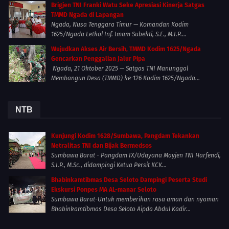
Brigjen TNI Franki Watu Seke Apresiasi Kinerja Satgas
TMMD Ngada di Lapangan
Ngada, Nusa Tenggara Timur — Komandan Kodim
1625/Ngada Letkol Inf. Imam Subekti, S.E., M.I.P....
Wujudkan Akses Air Bersih, TMMD Kodim 1625/Ngada
Gencarkan Penggalian Jalur Pipa
Ngada, 21 Oktober 2025 — Satgas TNI Manunggal
Membangun Desa (TMMD) ke-126 Kodim 1625/Ngada...
NTB
Kunjungi Kodim 1628/Sumbawa, Pangdam Tekankan
Netralitas TNI dan Bijak Bermedsos
Sumbawa Barat - Pangdam IX/Udayana Mayjen TNI Harfendi,
S.I.P., M.Sc., didampingi Ketua Persit KCK...
Bhabinkamtibmas Desa Seloto Dampingi Peserta Studi
Ekskursi Ponpes MA AL-manar Seloto
Sumbawa Barat-Untuk memberikan rasa aman dan nyaman
Bhabinkamtibmas Desa Seloto Aipda Abdul Kadir...