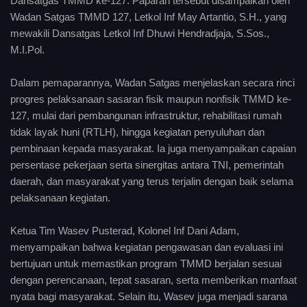
Dansatgas TMMD ke-127. Paparan tersebut disampaikan oleh
Wadan Satgas TMMD 127, Letkol Inf May Artantio, S.H., yang
mewakili Dansatgas Letkol Inf Dhuwi Hendradjaja, S.Sos.,
M.I.Pol.
Dalam pemaparannya, Wadan Satgas menjelaskan secara rinci
progres pelaksanaan sasaran fisik maupun nonfisik TMMD ke-
127, mulai dari pembangunan infrastruktur, rehabilitasi rumah
tidak layak huni (RTLH), hingga kegiatan penyuluhan dan
pembinaan kepada masyarakat. Ia juga menyampaikan capaian
persentase pekerjaan serta sinergitas antara TNI, pemerintah
daerah, dan masyarakat yang terus terjalin dengan baik selama
pelaksanaan kegiatan.
Ketua Tim Wasev Pusterad, Kolonel Inf Dani Adam,
menyampaikan bahwa kegiatan pengawasan dan evaluasi ini
bertujuan untuk memastikan program TMMD berjalan sesuai
dengan perencanaan, tepat sasaran, serta memberikan manfaat
nyata bagi masyarakat. Selain itu, Wasev juga menjadi sarana