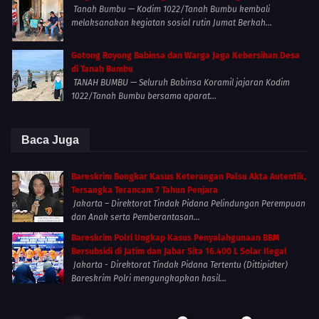
Tanah Bumbu — Kodim 1022/Tanah Bumbu kembali
melaksanakan kegiatan sosial rutin Jumat Berkah...
Gotong Royong Babinsa dan Warga Jaga Kebersihan Desa
di Tanah Bumbu
TANAH BUMBU — Seluruh Babinsa Koramil jajaran Kodim
1022/Tanah Bumbu bersama aparat...
Baca Juga
Bareskrim Bongkar Kasus Keterangan Palsu Akta Autentik,
Tersangka Terancam 7 Tahun Penjara
Jakarta – Direktorat Tindak Pidana Pelindungan Perempuan
dan Anak serta Pemberantasan...
Bareskrim Polri Ungkap Kasus Penyalahgunaan BBM
Bersubsidi di Jatim dan Jabar Sita 16.400 L Solar Ilegal
Jakarta - Direktorat Tindak Pidana Tertentu (Dittipidter)
Bareskrim Polri mengungkapkan hasil...