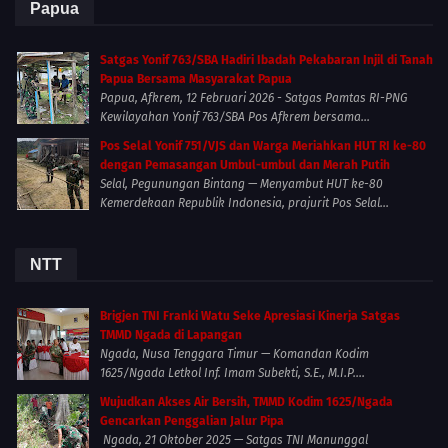
Papua
Satgas Yonif 763/SBA Hadiri Ibadah Pekabaran Injil di Tanah
Papua Bersama Masyarakat Papua
Papua, Afkrem, 12 Februari 2026 - Satgas Pamtas RI-PNG
Kewilayahan Yonif 763/SBA Pos Afkrem bersama...
Pos Selal Yonif 751/VJS dan Warga Meriahkan HUT RI ke-80
dengan Pemasangan Umbul-umbul dan Merah Putih
Selal, Pegunungan Bintang — Menyambut HUT ke-80
Kemerdekaan Republik Indonesia, prajurit Pos Selal...
NTT
Brigjen TNI Franki Watu Seke Apresiasi Kinerja Satgas
TMMD Ngada di Lapangan
Ngada, Nusa Tenggara Timur — Komandan Kodim
1625/Ngada Letkol Inf. Imam Subekti, S.E., M.I.P....
Wujudkan Akses Air Bersih, TMMD Kodim 1625/Ngada
Gencarkan Penggalian Jalur Pipa
Ngada, 21 Oktober 2025 — Satgas TNI Manunggal