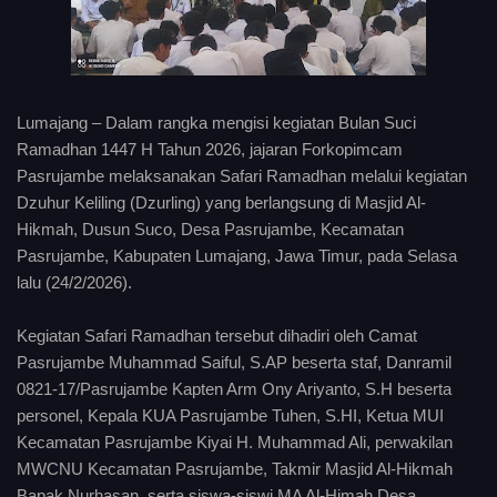
Lumajang – Dalam rangka mengisi kegiatan Bulan Suci
Ramadhan 1447 H Tahun 2026, jajaran Forkopimcam
Pasrujambe melaksanakan Safari Ramadhan melalui kegiatan
Dzuhur Keliling (Dzurling) yang berlangsung di Masjid Al-
Hikmah, Dusun Suco, Desa Pasrujambe, Kecamatan
Pasrujambe, Kabupaten Lumajang, Jawa Timur, pada Selasa
lalu (24/2/2026).
Kegiatan Safari Ramadhan tersebut dihadiri oleh Camat
Pasrujambe Muhammad Saiful, S.AP beserta staf, Danramil
0821-17/Pasrujambe Kapten Arm Ony Ariyanto, S.H beserta
personel, Kepala KUA Pasrujambe Tuhen, S.HI, Ketua MUI
Kecamatan Pasrujambe Kiyai H. Muhammad Ali, perwakilan
MWCNU Kecamatan Pasrujambe, Takmir Masjid Al-Hikmah
Bapak Nurhasan, serta siswa-siswi MA Al-Himah Desa