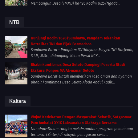
Membangun Desa (TMMD) ke-126 Kodim 1625/Ngada...
NTB
Kunjungi Kodim 1628/Sumbawa, Pangdam Tekankan
Netralitas TNI dan Bijak Bermedsos
Sumbawa Barat - Pangdam IX/Udayana Mayjen TNI Harfendi,
S.I.P., M.Sc., didampingi Ketua Persit KCK...
Bhabinkamtibmas Desa Seloto Dampingi Peserta Studi
Ekskursi Ponpes MA AL-manar Seloto
Sumbawa Barat-Untuk memberikan rasa aman dan nyaman
Bhabinkamtibmas Desa Seloto Aipda Abdul Kadir...
Kaltara
Wujud Kedekatan Dengan Masyarakat Sebatik, Satgasmar
Pam Ambalat XXIX Laksanakan Olahraga Bersama
Nunukan-Dalam rangka melaksanakan program pembinaan
teritorial (Binter) di wilayah penugasan serta...