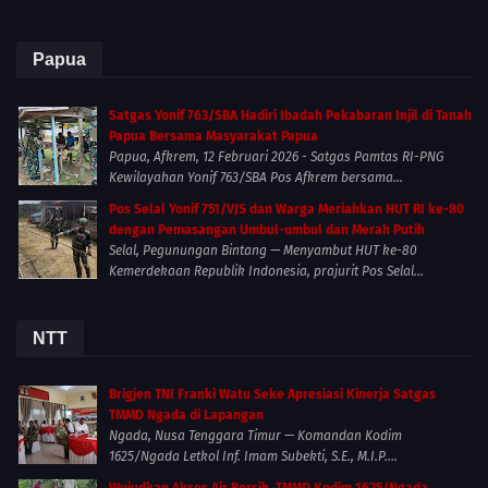
Papua
Satgas Yonif 763/SBA Hadiri Ibadah Pekabaran Injil di Tanah
Papua Bersama Masyarakat Papua
Papua, Afkrem, 12 Februari 2026 - Satgas Pamtas RI-PNG
Kewilayahan Yonif 763/SBA Pos Afkrem bersama...
Pos Selal Yonif 751/VJS dan Warga Meriahkan HUT RI ke-80
dengan Pemasangan Umbul-umbul dan Merah Putih
Selal, Pegunungan Bintang — Menyambut HUT ke-80
Kemerdekaan Republik Indonesia, prajurit Pos Selal...
NTT
Brigjen TNI Franki Watu Seke Apresiasi Kinerja Satgas
TMMD Ngada di Lapangan
Ngada, Nusa Tenggara Timur — Komandan Kodim
1625/Ngada Letkol Inf. Imam Subekti, S.E., M.I.P....