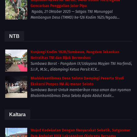
Wujudkan Akses Air Bersih, TMMD Kodim 1625/Ngada
Gencarkan Penggalian Jalur Pipa
Ngada, 21 Oktober 2025 — Satgas TNI Manunggal
Membangun Desa (TMMD) ke-126 Kodim 1625/Ngada...
NTB
Kunjungi Kodim 1628/Sumbawa, Pangdam Tekankan
Netralitas TNI dan Bijak Bermedsos
Sumbawa Barat - Pangdam IX/Udayana Mayjen TNI Harfendi,
S.I.P., M.Sc., didampingi Ketua Persit KCK...
Bhabinkamtibmas Desa Seloto Dampingi Peserta Studi
Ekskursi Ponpes MA AL-manar Seloto
Sumbawa Barat-Untuk memberikan rasa aman dan nyaman
Bhabinkamtibmas Desa Seloto Aipda Abdul Kadir...
Kaltara
Wujud Kedekatan Dengan Masyarakat Sebatik, Satgasmar
Pam Ambalat XXIX Laksanakan Olahraga Bersama