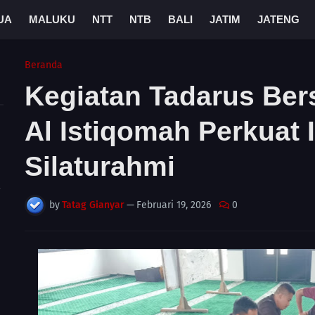
UA
MALUKU
NTT
NTB
BALI
JATIM
JATENG
Beranda
Kegiatan Tadarus Ber
Al Istiqomah Perkuat
Silaturahmi
A
by
Tatag Gianyar
—
Februari 19, 2026
0