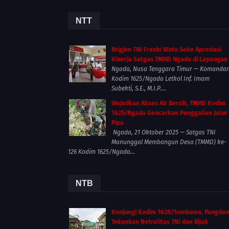
NTT
Brigjen TNI Franki Watu Seke Apresiasi
Kinerja Satgas TMMD Ngada di Lapangan
Ngada, Nusa Tenggara Timur — Komanda
Kodim 1625/Ngada Letkol Inf. Imam
Subekti, S.E., M.I.P....
Wujudkan Akses Air Bersih, TMMD Kodim
1625/Ngada Gencarkan Penggalian Jalur
Pipa
Ngada, 21 Oktober 2025 — Satgas TNI
Manunggal Membangun Desa (TMMD) ke-
126 Kodim 1625/Ngada...
NTB
Kunjungi Kodim 1628/Sumbawa, Pangda
Tekankan Netralitas TNI dan Bijak