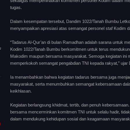
sekaligus memperlihatkan komitmen personel Kodim dalam menjag
tugas.
Dalam kesempatan tersebut, Dandim 1022/Tanah Bumbu Letkol In
menyampaikan apresiasi atas semangat personel staf Kodim 
“Tadarus Al-Qur’an di bulan Ramadhan adalah sarana untuk 
a
Kodim 1022/Tanah Bumbu berkomitmen untuk terus mendukung 
Makodim maupun bersama masyarakat. Semoga kegiatan ini
memperkokoh semangat pengabdian TNI kepada rakyat,” ujar
Ia menambahkan bahwa kegiatan tadarus bersama juga menjad
masyarakat, serta menumbuhkan semangat kebersamaan da
keikhlasan.
Kegiatan berlangsung khidmat, tertib, dan penuh kebersamaan
bersama mencerminkan komitmen TNI untuk selalu hadir, tida
dalam mendukung kehidupan sosial dan keagamaan masyarakat
I