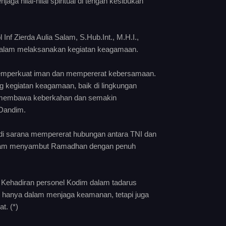
a nilai-nilai spiritual di tengah kesibukan
f Zierda Aulia Salam, S.Hub.Int., M.H.I.,
dalam melaksanakan kegiatan keagamaan.
memperkuat iman dan mempererat kebersamaan.
kegiatan keagamaan, baik di lingkungan
 membawa keberkahan dan semakin
 Dandim.
i sarana mempererat hubungan antara TNI dan
lam menyambut Ramadhan dengan penuh
. Kehadiran personel Kodim dalam tadarus
k hanya dalam menjaga keamanan, tetapi juga
. (*)