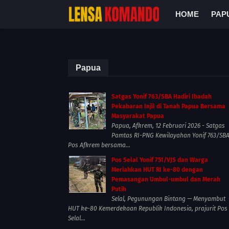
HOME
PAP
Papua
Satgas Yonif 763/SBA Hadiri Ibadah
Pekabaran Injil di Tanah Papua Bersama
Masyarakat Papua
Papua, Afkrem, 12 Februari 2026 - Satgas
Pamtas RI-PNG Kewilayahan Yonif 763/SB
Pos Afkrem bersama...
Pos Selal Yonif 751/VJS dan Warga
Meriahkan HUT RI ke-80 dengan
Pemasangan Umbul-umbul dan Merah
Putih
Selal, Pegunungan Bintang — Menyambut
HUT ke-80 Kemerdekaan Republik Indonesia, prajurit Pos
Selal...