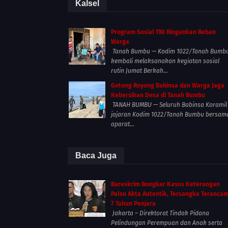
Kalsel
Program Sosial TNI Ringankan Beban
Warga
Tanah Bumbu — Kodim 1022/Tanah Bumb
kembali melaksanakan kegiatan sosial
rutin Jumat Berkah...
Gotong Royong Babinsa dan Warga Jaga
Kebersihan Desa di Tanah Bumbu
TANAH BUMBU — Seluruh Babinsa Koramil
jajaran Kodim 1022/Tanah Bumbu bersam
aparat...
Baca Juga
Bareskrim Bongkar Kasus Keterangan
Palsu Akta Autentik, Tersangka Teranca
7 Tahun Penjara
Jakarta – Direktorat Tindak Pidana
Pelindungan Perempuan dan Anak serta