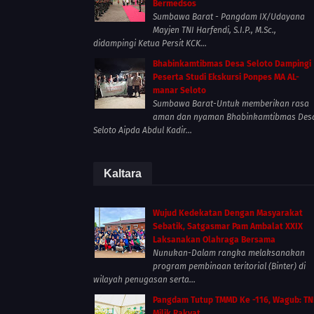
Bermedsos
Sumbawa Barat - Pangdam IX/Udayana
Mayjen TNI Harfendi, S.I.P., M.Sc.,
didampingi Ketua Persit KCK...
Bhabinkamtibmas Desa Seloto Dampingi
Peserta Studi Ekskursi Ponpes MA AL-
manar Seloto
Sumbawa Barat-Untuk memberikan rasa
aman dan nyaman Bhabinkamtibmas Des
Seloto Aipda Abdul Kadir...
Kaltara
Wujud Kedekatan Dengan Masyarakat
Sebatik, Satgasmar Pam Ambalat XXIX
Laksanakan Olahraga Bersama
Nunukan-Dalam rangka melaksanakan
program pembinaan teritorial (Binter) di
wilayah penugasan serta...
Pangdam Tutup TMMD Ke -116, Wagub: TN
Milik Rakyat