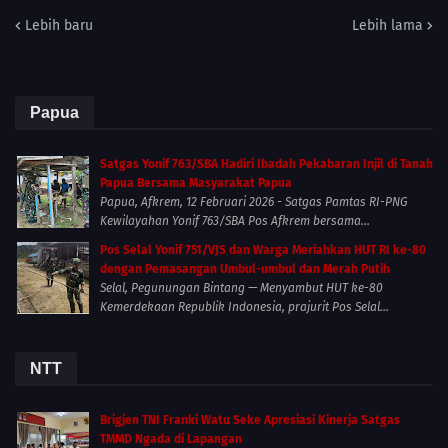
Lebih baru
Lebih lama
Papua
Satgas Yonif 763/SBA Hadiri Ibadah Pekabaran Injil di Tanah
Papua Bersama Masyarakat Papua
Papua, Afkrem, 12 Februari 2026 - Satgas Pamtas RI-PNG
Kewilayahan Yonif 763/SBA Pos Afkrem bersama...
Pos Selal Yonif 751/VJS dan Warga Meriahkan HUT RI ke-80
dengan Pemasangan Umbul-umbul dan Merah Putih
Selal, Pegunungan Bintang — Menyambut HUT ke-80
Kemerdekaan Republik Indonesia, prajurit Pos Selal...
NTT
Brigjen TNI Franki Watu Seke Apresiasi Kinerja Satgas
TMMD Ngada di Lapangan