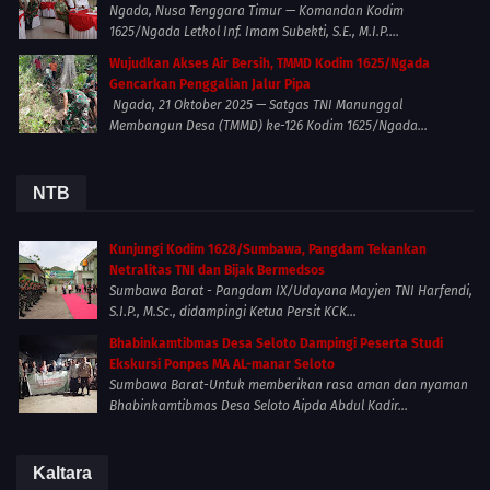
Ngada, Nusa Tenggara Timur — Komandan Kodim
1625/Ngada Letkol Inf. Imam Subekti, S.E., M.I.P....
Wujudkan Akses Air Bersih, TMMD Kodim 1625/Ngada
Gencarkan Penggalian Jalur Pipa
Ngada, 21 Oktober 2025 — Satgas TNI Manunggal
Membangun Desa (TMMD) ke-126 Kodim 1625/Ngada...
NTB
Kunjungi Kodim 1628/Sumbawa, Pangdam Tekankan
Netralitas TNI dan Bijak Bermedsos
Sumbawa Barat - Pangdam IX/Udayana Mayjen TNI Harfendi,
S.I.P., M.Sc., didampingi Ketua Persit KCK...
Bhabinkamtibmas Desa Seloto Dampingi Peserta Studi
Ekskursi Ponpes MA AL-manar Seloto
Sumbawa Barat-Untuk memberikan rasa aman dan nyaman
Bhabinkamtibmas Desa Seloto Aipda Abdul Kadir...
Kaltara