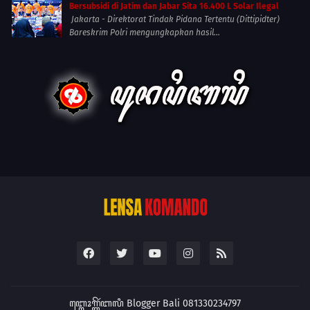
Bersubsidi di Jatim dan Jabar Sita 16.400 L Solar Ilegal
Jakarta - Direktorat Tindak Pidana Tertentu (Dittipidter)
Bareskrim Polri mengungkapkan hasil...
ꦧ꧀ꦭꦺꦴꦒ꧀ꦒꦼꦂꦧꦭꦶ
Blogger Bali 081330234797