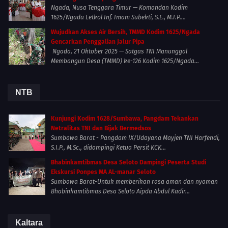
Ngada, Nusa Tenggara Timur — Komandan Kodim
1625/Ngada Letkol Inf. Imam Subekti, S.E., M.I.P....
Wujudkan Akses Air Bersih, TMMD Kodim 1625/Ngada
Gencarkan Penggalian Jalur Pipa
Ngada, 21 Oktober 2025 — Satgas TNI Manunggal
Membangun Desa (TMMD) ke-126 Kodim 1625/Ngada...
NTB
Kunjungi Kodim 1628/Sumbawa, Pangdam Tekankan
Netralitas TNI dan Bijak Bermedsos
Sumbawa Barat - Pangdam IX/Udayana Mayjen TNI Harfendi,
S.I.P., M.Sc., didampingi Ketua Persit KCK...
Bhabinkamtibmas Desa Seloto Dampingi Peserta Studi
Ekskursi Ponpes MA AL-manar Seloto
Sumbawa Barat-Untuk memberikan rasa aman dan nyaman
Bhabinkamtibmas Desa Seloto Aipda Abdul Kadir...
Kaltara