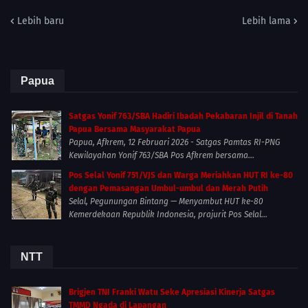
Lebih baru
Lebih lama
Papua
Satgas Yonif 763/SBA Hadiri Ibadah Pekabaran Injil di Tanah
Papua Bersama Masyarakat Papua
Papua, Afkrem, 12 Februari 2026 - Satgas Pamtas RI-PNG
Kewilayahan Yonif 763/SBA Pos Afkrem bersama...
Pos Selal Yonif 751/VJS dan Warga Meriahkan HUT RI ke-80
dengan Pemasangan Umbul-umbul dan Merah Putih
Selal, Pegunungan Bintang — Menyambut HUT ke-80
Kemerdekaan Republik Indonesia, prajurit Pos Selal...
NTT
Brigjen TNI Franki Watu Seke Apresiasi Kinerja Satgas
TMMD Ngada di Lapangan