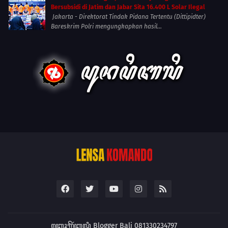
Bersubsidi di Jatim dan Jabar Sita 16.400 L Solar Ilegal
Jakarta - Direktorat Tindak Pidana Tertentu (Dittipidter)
Bareskrim Polri mengungkapkan hasil...
ꦧ꧀ꦭꦺꦴꦒ꧀ꦒꦼꦂꦧꦭꦶ
Blogger Bali 081330234797