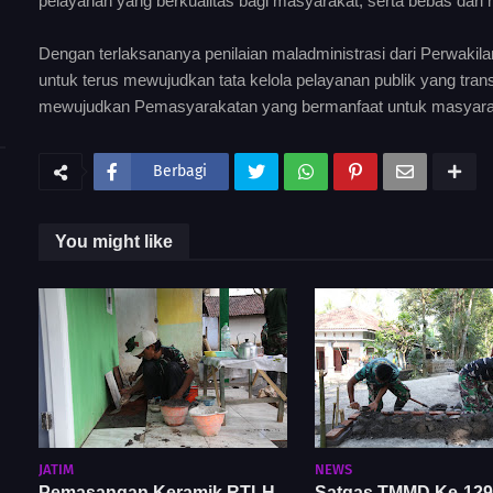
pelayanan yang berkualitas bagi masyarakat, serta bebas dari 
Dengan terlaksananya penilaian maladministrasi dari Perwak
untuk terus mewujudkan tata kelola pelayanan publik yang trans
mewujudkan Pemasyarakatan yang bermanfaat untuk masyarak
Berbagi
You might like
JATIM
NEWS
Pemasangan Keramik RTLH
Satgas TMMD Ke-129