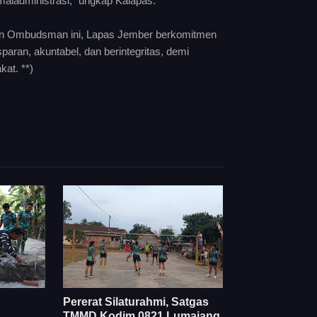
maladministrasi," ungkap Kalapas.
ilan Ombudsman ini, Lapas Jember berkomitmen
paran, akuntabel, dan berintegritas, demi
at. **)
Pererat Silaturahmi, Satgas
TMMD Kodim 0821 Lumajang