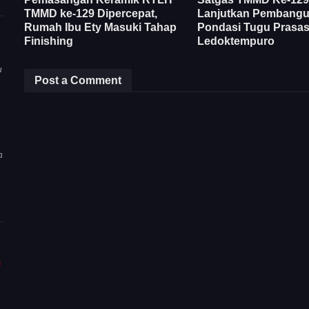
TMMD ke-129 Dipercepat,
Lanjutkan Pembang
Rumah Ibu Ety Masuki Tahap
Pondasi Tugu Prasast
Finishing
Ledoktempuro
u
Post a Comment
a
m