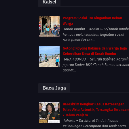
Kalsel
Program Sosial TNI Ringankan Beban
Warga
Tanah Bumbu — Kodim 1022/Tanah Bumb
kembali melaksanakan kegiatan sosial
rutin Jumat Berkah...
Gotong Royong Babinsa dan Warga Jaga
Kebersihan Desa di Tanah Bumbu
TANAH BUMBU — Seluruh Babinsa Koramil
jajaran Kodim 1022/Tanah Bumbu bersam
aparat...
Baca Juga
Bareskrim Bongkar Kasus Keterangan
Palsu Akta Autentik, Tersangka Teranca
7 Tahun Penjara
Jakarta – Direktorat Tindak Pidana
Pelindungan Perempuan dan Anak serta