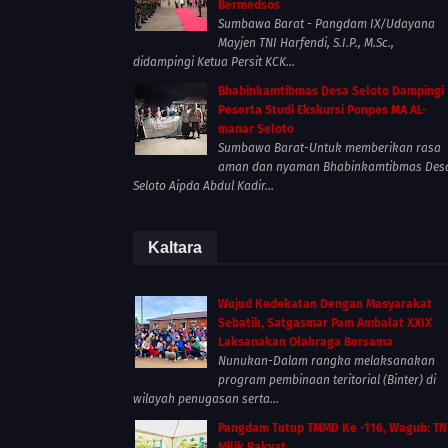
Bermedsos
Sumbawa Barat - Pangdam IX/Udayana
Mayjen TNI Harfendi, S.I.P., M.Sc.,
didampingi Ketua Persit KCK...
Bhabinkamtibmas Desa Seloto Dampingi
Peserta Studi Ekskursi Ponpes MA AL-
manar Seloto
Sumbawa Barat-Untuk memberikan rasa
aman dan nyaman Bhabinkamtibmas Des
Seloto Aipda Abdul Kadir...
Kaltara
Wujud Kedekatan Dengan Masyarakat
Sebatik, Satgasmar Pam Ambalat XXIX
Laksanakan Olahraga Bersama
Nunukan-Dalam rangka melaksanakan
program pembinaan teritorial (Binter) di
wilayah penugasan serta...
Pangdam Tutup TMMD Ke -116, Wagub: TN
Milik Rakyat