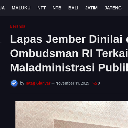
UA
MALUKU
NTT
NTB
BALI
JATIM
JATENG
Beranda
Lapas Jember Dinilai 
Ombudsman RI Terkai
Maladministrasi Publi
A
by
Tatag Gianyar
—
November 11, 2025
0