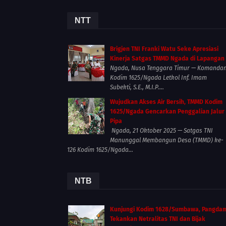
NTT
Brigjen TNI Franki Watu Seke Apresiasi
Kinerja Satgas TMMD Ngada di Lapangan
Ngada, Nusa Tenggara Timur — Komanda
Kodim 1625/Ngada Letkol Inf. Imam
Subekti, S.E., M.I.P....
Wujudkan Akses Air Bersih, TMMD Kodim
1625/Ngada Gencarkan Penggalian Jalur
Pipa
Ngada, 21 Oktober 2025 — Satgas TNI
Manunggal Membangun Desa (TMMD) ke-
126 Kodim 1625/Ngada...
NTB
Kunjungi Kodim 1628/Sumbawa, Pangda
Tekankan Netralitas TNI dan Bijak