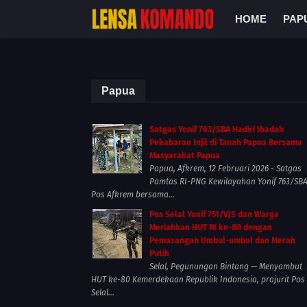
HOME
PAP
Papua
Satgas Yonif 763/SBA Hadiri Ibadah
Pekabaran Injil di Tanah Papua Bersama
Masyarakat Papua
Papua, Afkrem, 12 Februari 2026 - Satgas
Pamtas RI-PNG Kewilayahan Yonif 763/SB
Pos Afkrem bersama...
Pos Selal Yonif 751/VJS dan Warga
Meriahkan HUT RI ke-80 dengan
Pemasangan Umbul-umbul dan Merah
Putih
Selal, Pegunungan Bintang — Menyambut
HUT ke-80 Kemerdekaan Republik Indonesia, prajurit Pos
Selal...