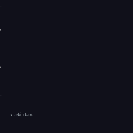
u
a
m
Lebih baru