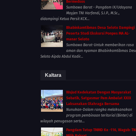
Bermedsos
Sumbawa Barat - Pangdam IX/Udayana
Mayjen TNI Harfendi, S.I.P., M.Sc.,
didampingi Ketua Persit KCK...
Bhabinkamtibmas Desa Seloto Dampingi
Peserta Studi Ekskursi Ponpes MA AL-
manar Seloto
Sumbawa Barat-Untuk memberikan rasa
aman dan nyaman Bhabinkamtibmas Des
Seloto Aipda Abdul Kadir...
Kaltara
Wujud Kedekatan Dengan Masyarakat
Sebatik, Satgasmar Pam Ambalat XXIX
Laksanakan Olahraga Bersama
Nunukan-Dalam rangka melaksanakan
program pembinaan teritorial (Binter) di
wilayah penugasan serta...
Pangdam Tutup TMMD Ke -116, Wagub: TN
Milik Rakyat