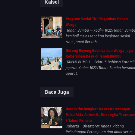
Kalsel
Program Sosial TNI Ringankan Beban
Warga
Tanah Bumbu — Kodim 1022/Tanah Bumb
kembali melaksanakan kegiatan sosial
rutin Jumat Berkah...
Gotong Royong Babinsa dan Warga Jaga
Kebersihan Desa di Tanah Bumbu
TANAH BUMBU — Seluruh Babinsa Koramil
jajaran Kodim 1022/Tanah Bumbu bersam
aparat...
Baca Juga
Bareskrim Bongkar Kasus Keterangan
Palsu Akta Autentik, Tersangka Teranca
7 Tahun Penjara
Jakarta – Direktorat Tindak Pidana
Pelindungan Perempuan dan Anak serta