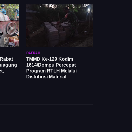
DAERAH
Rabat
TMMD Ke-129 Kodim
duagung
1614/Dompu Percepat
t,
Program RTLH Melalui
Distribusi Material