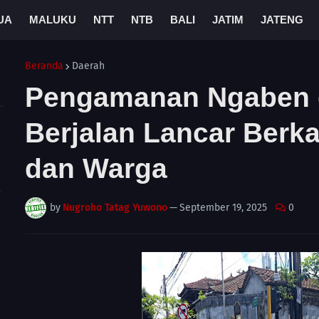
UA
MALUKU
NTT
NTB
BALI
JATIM
JATENG
Beranda
Daerah
Pengamanan Ngaben d
Berjalan Lancar Berka
dan Warga
A
by
Nugroho Tatag Yuwono
—
September 19, 2025
0