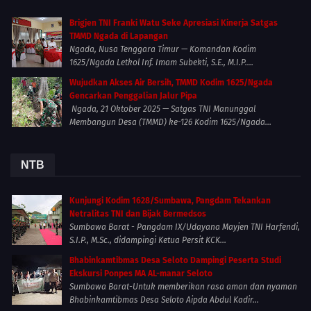
Brigjen TNI Franki Watu Seke Apresiasi Kinerja Satgas
TMMD Ngada di Lapangan
Ngada, Nusa Tenggara Timur — Komandan Kodim
1625/Ngada Letkol Inf. Imam Subekti, S.E., M.I.P....
Wujudkan Akses Air Bersih, TMMD Kodim 1625/Ngada
Gencarkan Penggalian Jalur Pipa
Ngada, 21 Oktober 2025 — Satgas TNI Manunggal
Membangun Desa (TMMD) ke-126 Kodim 1625/Ngada...
NTB
Kunjungi Kodim 1628/Sumbawa, Pangdam Tekankan
Netralitas TNI dan Bijak Bermedsos
Sumbawa Barat - Pangdam IX/Udayana Mayjen TNI Harfendi,
S.I.P., M.Sc., didampingi Ketua Persit KCK...
Bhabinkamtibmas Desa Seloto Dampingi Peserta Studi
Ekskursi Ponpes MA AL-manar Seloto
Sumbawa Barat-Untuk memberikan rasa aman dan nyaman
Bhabinkamtibmas Desa Seloto Aipda Abdul Kadir...