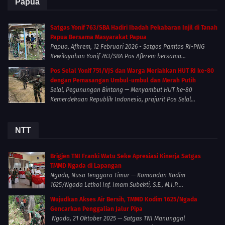
Papua
Satgas Yonif 763/SBA Hadiri Ibadah Pekabaran Injil di Tanah
Papua Bersama Masyarakat Papua
Papua, Afkrem, 12 Februari 2026 - Satgas Pamtas RI-PNG
Kewilayahan Yonif 763/SBA Pos Afkrem bersama...
Pos Selal Yonif 751/VJS dan Warga Meriahkan HUT RI ke-80
dengan Pemasangan Umbul-umbul dan Merah Putih
Selal, Pegunungan Bintang — Menyambut HUT ke-80
Kemerdekaan Republik Indonesia, prajurit Pos Selal...
NTT
Brigjen TNI Franki Watu Seke Apresiasi Kinerja Satgas
TMMD Ngada di Lapangan
Ngada, Nusa Tenggara Timur — Komandan Kodim
1625/Ngada Letkol Inf. Imam Subekti, S.E., M.I.P....
Wujudkan Akses Air Bersih, TMMD Kodim 1625/Ngada
Gencarkan Penggalian Jalur Pipa
Ngada, 21 Oktober 2025 — Satgas TNI Manunggal