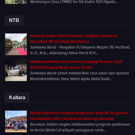
Membangun Desa (TMMD) ke-126 Kodim 1625/Ngada...
NTB
Kunjungi Kodim 1628/Sumbawa, Pangdam Tekankan
Netralitas TNI dan Bijak Bermedsos
Sumbawa Barat - Pangdam IX/Udayana Mayjen TNI Harfendi,
S.I.P., M.Sc., didampingi Ketua Persit KCK...
Bhabinkamtibmas Desa Seloto Dampingi Peserta Studi
Ekskursi Ponpes MA AL-manar Seloto
Sumbawa Barat-Untuk memberikan rasa aman dan nyaman
Bhabinkamtibmas Desa Seloto Aipda Abdul Kadir...
Kaltara
Wujud Kedekatan Dengan Masyarakat Sebatik, Satgasmar
Pam Ambalat XXIX Laksanakan Olahraga Bersama
Nunukan-Dalam rangka melaksanakan program pembinaan
teritorial (Binter) di wilayah penugasan serta...