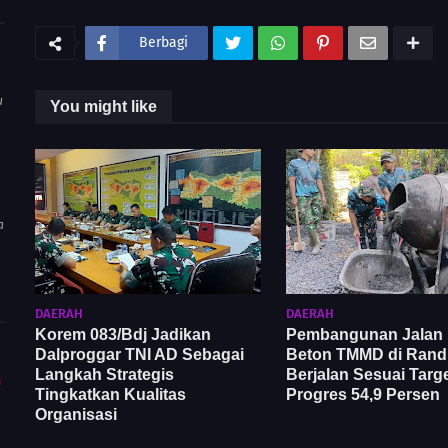
Berbagi
u
You might like
a
DAERAH
DAERAH
Korem 083/Bdj Jadikan
Pembangunan Jalan 
Dalproggar TNI AD Sebagai
Beton TMMD di Ran
Langkah Strategis
Berjalan Sesuai Targe
m
Tingkatkan Kualitas
Progres 54,9 Persen
Organisasi