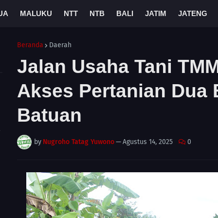
UA
MALUKU
NTT
NTB
BALI
JATIM
JATENG
Beranda
Daerah
Jalan Usaha Tani TM
Akses Pertanian Dua 
Batuan
A
by
Nugroho Tatag Yuwono
—
Agustus 14, 2025
0