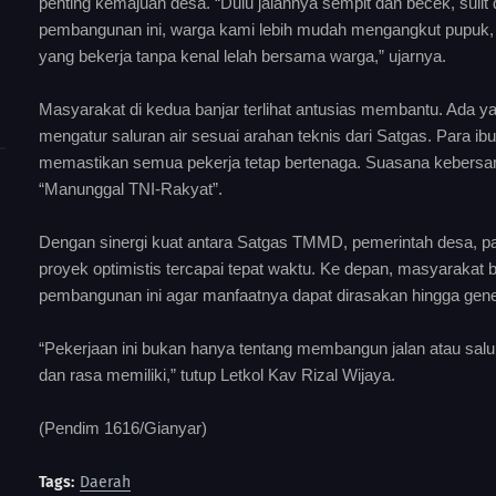
penting kemajuan desa. “Dulu jalannya sempit dan becek, sulit
pembangunan ini, warga kami lebih mudah mengangkut pupuk, bi
yang bekerja tanpa kenal lelah bersama warga,” ujarnya.
Masyarakat di kedua banjar terlihat antusias membantu. Ada
mengatur saluran air sesuai arahan teknis dari Satgas. Para
memastikan semua pekerja tetap bertenaga. Suasana kebersam
“Manunggal TNI-Rakyat”.
Dengan sinergi kuat antara Satgas TMMD, pemerintah desa, pa
proyek optimistis tercapai tepat waktu. Ke depan, masyaraka
pembangunan ini agar manfaatnya dapat dirasakan hingga gener
“Pekerjaan ini bukan hanya tentang membangun jalan atau sal
dan rasa memiliki,” tutup Letkol Kav Rizal Wijaya.
(Pendim 1616/Gianyar)
Tags:
Daerah