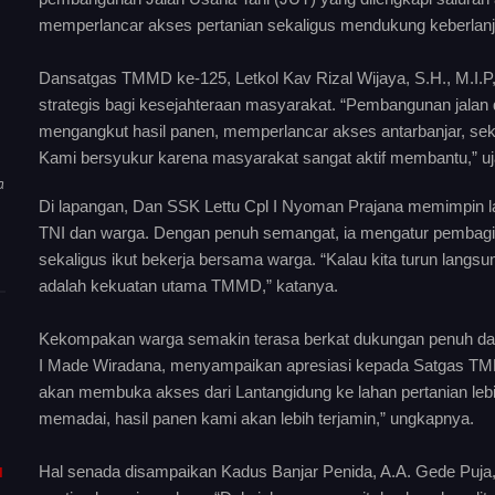
memperlancar akses pertanian sekaligus mendukung keberlanjut
Dansatgas TMMD ke-125, Letkol Kav Rizal Wijaya, S.H., M.I.P
strategis bagi kesejahteraan masyarakat. “Pembangunan jalan 
mengangkut hasil panen, memperlancar akses antarbanjar, sekal
Kami bersyukur karena masyarakat sangat aktif membantu,” uja
a
Di lapangan, Dan SSK Lettu Cpl I Nyoman Prajana memimpin la
TNI dan warga. Dengan penuh semangat, ia mengatur pembagia
sekaligus ikut bekerja bersama warga. “Kalau kita turun langsu
adalah kekuatan utama TMMD,” katanya.
Kekompakan warga semakin terasa berkat dukungan penuh dari
I Made Wiradana, menyampaikan apresiasi kepada Satgas TMMD
akan membuka akses dari Lantangidung ke lahan pertanian lebih
memadai, hasil panen kami akan lebih terjamin,” ungkapnya.
Hal senada disampaikan Kadus Banjar Penida, A.A. Gede Puja, 
I