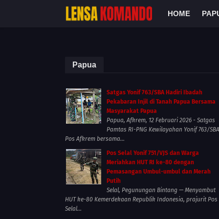
HOME
PAP
Papua
Satgas Yonif 763/SBA Hadiri Ibadah
Pekabaran Injil di Tanah Papua Bersama
Masyarakat Papua
Papua, Afkrem, 12 Februari 2026 - Satgas
Pamtas RI-PNG Kewilayahan Yonif 763/SB
Pos Afkrem bersama...
Pos Selal Yonif 751/VJS dan Warga
Meriahkan HUT RI ke-80 dengan
Pemasangan Umbul-umbul dan Merah
Putih
Selal, Pegunungan Bintang — Menyambut
HUT ke-80 Kemerdekaan Republik Indonesia, prajurit Pos
Selal...