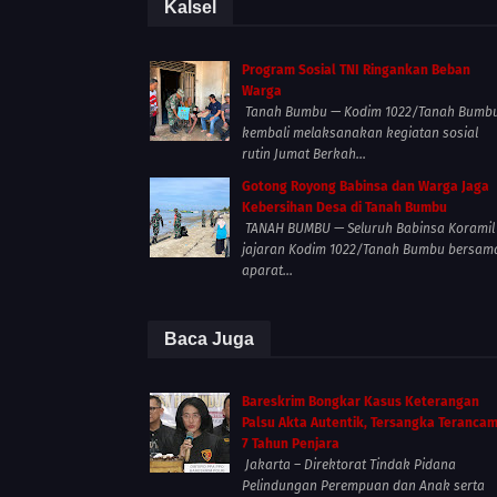
Kalsel
Program Sosial TNI Ringankan Beban
Warga
Tanah Bumbu — Kodim 1022/Tanah Bumb
kembali melaksanakan kegiatan sosial
rutin Jumat Berkah...
Gotong Royong Babinsa dan Warga Jaga
Kebersihan Desa di Tanah Bumbu
TANAH BUMBU — Seluruh Babinsa Koramil
jajaran Kodim 1022/Tanah Bumbu bersam
aparat...
Baca Juga
Bareskrim Bongkar Kasus Keterangan
Palsu Akta Autentik, Tersangka Teranca
7 Tahun Penjara
Jakarta – Direktorat Tindak Pidana
Pelindungan Perempuan dan Anak serta