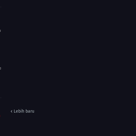
u
a
Lebih baru
m