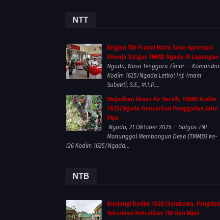
NTT
Brigjen TNI Franki Watu Seke Apresiasi
Kinerja Satgas TMMD Ngada di Lapangan
Ngada, Nusa Tenggara Timur — Komanda
Kodim 1625/Ngada Letkol Inf. Imam
Subekti, S.E., M.I.P....
Wujudkan Akses Air Bersih, TMMD Kodim
1625/Ngada Gencarkan Penggalian Jalur
Pipa
Ngada, 21 Oktober 2025 — Satgas TNI
Manunggal Membangun Desa (TMMD) ke-
126 Kodim 1625/Ngada...
NTB
Kunjungi Kodim 1628/Sumbawa, Pangda
Tekankan Netralitas TNI dan Bijak