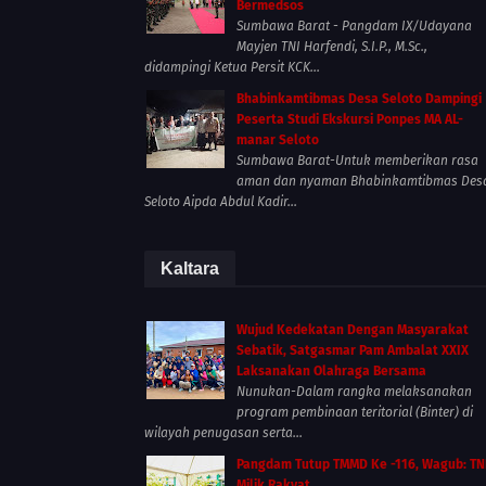
Bermedsos
Sumbawa Barat - Pangdam IX/Udayana
Mayjen TNI Harfendi, S.I.P., M.Sc.,
didampingi Ketua Persit KCK...
Bhabinkamtibmas Desa Seloto Dampingi
Peserta Studi Ekskursi Ponpes MA AL-
manar Seloto
Sumbawa Barat-Untuk memberikan rasa
aman dan nyaman Bhabinkamtibmas Des
Seloto Aipda Abdul Kadir...
Kaltara
Wujud Kedekatan Dengan Masyarakat
Sebatik, Satgasmar Pam Ambalat XXIX
Laksanakan Olahraga Bersama
Nunukan-Dalam rangka melaksanakan
program pembinaan teritorial (Binter) di
wilayah penugasan serta...
Pangdam Tutup TMMD Ke -116, Wagub: TN
Milik Rakyat