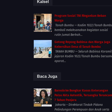
Kalsel
Program Sosial TNI Ringankan Beban
Warga
Tanah Bumbu — Kodim 1022/Tanah Bumb
kembali melaksanakan kegiatan sosial
rutin Jumat Berkah...
Gotong Royong Babinsa dan Warga Jaga
Kebersihan Desa di Tanah Bumbu
TANAH BUMBU — Seluruh Babinsa Koramil
jajaran Kodim 1022/Tanah Bumbu bersam
aparat...
Baca Juga
Bareskrim Bongkar Kasus Keterangan
Palsu Akta Autentik, Tersangka Teranca
7 Tahun Penjara
Jakarta – Direktorat Tindak Pidana
Pelindungan Perempuan dan Anak serta