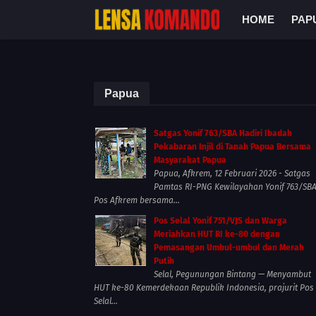
HOME
PAP
Papua
Satgas Yonif 763/SBA Hadiri Ibadah
Pekabaran Injil di Tanah Papua Bersama
Masyarakat Papua
Papua, Afkrem, 12 Februari 2026 - Satgas
Pamtas RI-PNG Kewilayahan Yonif 763/SB
Pos Afkrem bersama...
Pos Selal Yonif 751/VJS dan Warga
Meriahkan HUT RI ke-80 dengan
Pemasangan Umbul-umbul dan Merah
Putih
Selal, Pegunungan Bintang — Menyambut
HUT ke-80 Kemerdekaan Republik Indonesia, prajurit Pos
Selal...