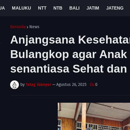
UA
MALUKU
NTT
NTB
BALI
JATIM
JATENG
Beranda
News
Anjangsana Kesehata
Bulangkop agar Anak
senantiasa Sehat dan
A
by
Tatag Gianyar
—
Agustus 26, 2025
0