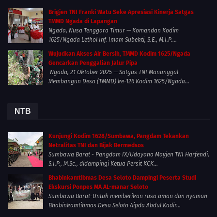
Brigjen TNI Franki Watu Seke Apresiasi Kinerja Satgas
TMMD Ngada di Lapangan
Ngada, Nusa Tenggara Timur — Komandan Kodim
1625/Ngada Letkol Inf. Imam Subekti, S.E., M.I.P....
Wujudkan Akses Air Bersih, TMMD Kodim 1625/Ngada
Gencarkan Penggalian Jalur Pipa
Ngada, 21 Oktober 2025 — Satgas TNI Manunggal
Membangun Desa (TMMD) ke-126 Kodim 1625/Ngada...
NTB
Kunjungi Kodim 1628/Sumbawa, Pangdam Tekankan
Netralitas TNI dan Bijak Bermedsos
Sumbawa Barat - Pangdam IX/Udayana Mayjen TNI Harfendi,
S.I.P., M.Sc., didampingi Ketua Persit KCK...
Bhabinkamtibmas Desa Seloto Dampingi Peserta Studi
Ekskursi Ponpes MA AL-manar Seloto
Sumbawa Barat-Untuk memberikan rasa aman dan nyaman
Bhabinkamtibmas Desa Seloto Aipda Abdul Kadir...