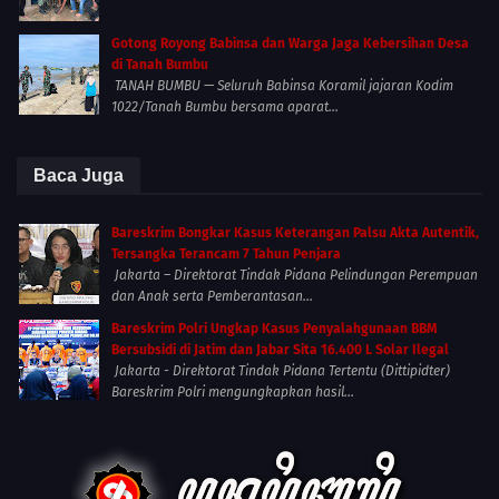
Gotong Royong Babinsa dan Warga Jaga Kebersihan Desa
di Tanah Bumbu
TANAH BUMBU — Seluruh Babinsa Koramil jajaran Kodim
1022/Tanah Bumbu bersama aparat...
Baca Juga
Bareskrim Bongkar Kasus Keterangan Palsu Akta Autentik,
Tersangka Terancam 7 Tahun Penjara
Jakarta – Direktorat Tindak Pidana Pelindungan Perempuan
dan Anak serta Pemberantasan...
Bareskrim Polri Ungkap Kasus Penyalahgunaan BBM
Bersubsidi di Jatim dan Jabar Sita 16.400 L Solar Ilegal
Jakarta - Direktorat Tindak Pidana Tertentu (Dittipidter)
Bareskrim Polri mengungkapkan hasil...