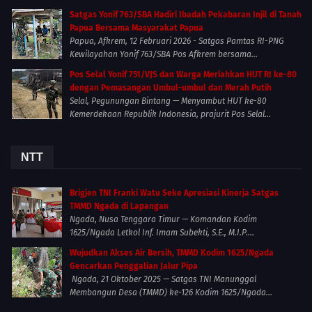
Satgas Yonif 763/SBA Hadiri Ibadah Pekabaran Injil di Tanah
Papua Bersama Masyarakat Papua
Papua, Afkrem, 12 Februari 2026 - Satgas Pamtas RI-PNG
Kewilayahan Yonif 763/SBA Pos Afkrem bersama...
Pos Selal Yonif 751/VJS dan Warga Meriahkan HUT RI ke-80
dengan Pemasangan Umbul-umbul dan Merah Putih
Selal, Pegunungan Bintang — Menyambut HUT ke-80
Kemerdekaan Republik Indonesia, prajurit Pos Selal...
NTT
Brigjen TNI Franki Watu Seke Apresiasi Kinerja Satgas
TMMD Ngada di Lapangan
Ngada, Nusa Tenggara Timur — Komandan Kodim
1625/Ngada Letkol Inf. Imam Subekti, S.E., M.I.P....
Wujudkan Akses Air Bersih, TMMD Kodim 1625/Ngada
Gencarkan Penggalian Jalur Pipa
Ngada, 21 Oktober 2025 — Satgas TNI Manunggal
Membangun Desa (TMMD) ke-126 Kodim 1625/Ngada...