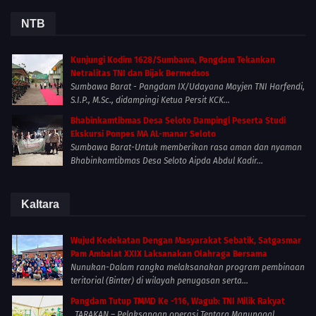
NTB
Kunjungi Kodim 1628/Sumbawa, Pangdam Tekankan
Netralitas TNI dan Bijak Bermedsos
Sumbawa Barat - Pangdam IX/Udayana Mayjen TNI Harfendi,
S.I.P., M.Sc., didampingi Ketua Persit KCK...
Bhabinkamtibmas Desa Seloto Dampingi Peserta Studi
Ekskursi Ponpes MA AL-manar Seloto
Sumbawa Barat-Untuk memberikan rasa aman dan nyaman
Bhabinkamtibmas Desa Seloto Aipda Abdul Kadir...
Kaltara
Wujud Kedekatan Dengan Masyarakat Sebatik, Satgasmar
Pam Ambalat XXIX Laksanakan Olahraga Bersama
Nunukan-Dalam rangka melaksanakan program pembinaan
teritorial (Binter) di wilayah penugasan serta...
Pangdam Tutup TMMD Ke -116, Wagub: TNI Milik Rakyat
TARAKAN – Pelaksanaan operasi Tentara Manunggal