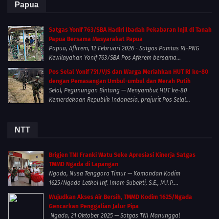
Papua
Satgas Yonif 763/SBA Hadiri Ibadah Pekabaran Injil di Tanah
Papua Bersama Masyarakat Papua
Papua, Afkrem, 12 Februari 2026 - Satgas Pamtas RI-PNG
Kewilayahan Yonif 763/SBA Pos Afkrem bersama...
Pos Selal Yonif 751/VJS dan Warga Meriahkan HUT RI ke-80
dengan Pemasangan Umbul-umbul dan Merah Putih
Selal, Pegunungan Bintang — Menyambut HUT ke-80
Kemerdekaan Republik Indonesia, prajurit Pos Selal...
NTT
Brigjen TNI Franki Watu Seke Apresiasi Kinerja Satgas
TMMD Ngada di Lapangan
Ngada, Nusa Tenggara Timur — Komandan Kodim
1625/Ngada Letkol Inf. Imam Subekti, S.E., M.I.P....
Wujudkan Akses Air Bersih, TMMD Kodim 1625/Ngada
Gencarkan Penggalian Jalur Pipa
Ngada, 21 Oktober 2025 — Satgas TNI Manunggal