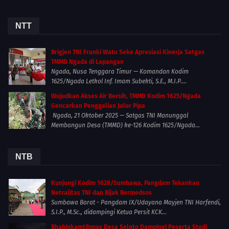
NTT
Brigjen TNI Franki Watu Seke Apresiasi Kinerja Satgas
TMMD Ngada di Lapangan
Ngada, Nusa Tenggara Timur — Komandan Kodim
1625/Ngada Letkol Inf. Imam Subekti, S.E., M.I.P....
Wujudkan Akses Air Bersih, TMMD Kodim 1625/Ngada
Gencarkan Penggalian Jalur Pipa
Ngada, 21 Oktober 2025 — Satgas TNI Manunggal
Membangun Desa (TMMD) ke-126 Kodim 1625/Ngada...
NTB
Kunjungi Kodim 1628/Sumbawa, Pangdam Tekankan
Netralitas TNI dan Bijak Bermedsos
Sumbawa Barat - Pangdam IX/Udayana Mayjen TNI Harfendi,
S.I.P., M.Sc., didampingi Ketua Persit KCK...
Bhabinkamtibmas Desa Seloto Dampingi Peserta Studi