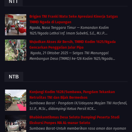
NTT
Brigjen TNI Franki Watu Seke Apresiasi Kinerja Satgas
TMMD Ngada di Lapangan
Ngada, Nusa Tenggara Timur — Komandan Kodim
1625/Ngada Letkol Inf. Imam Subekti, S.E., M.I.P....
Wujudkan Akses Air Bersih, TMMD Kodim 1625/Ngada
Gencarkan Penggalian Jalur Pipa
Ngada, 21 Oktober 2025 — Satgas TNI Manunggal
Membangun Desa (TMMD) ke-126 Kodim 1625/Ngada...
NTB
Kunjungi Kodim 1628/Sumbawa, Pangdam Tekankan
Netralitas TNI dan Bijak Bermedsos
Sumbawa Barat - Pangdam IX/Udayana Mayjen TNI Harfendi,
S.I.P., M.Sc., didampingi Ketua Persit KCK...
Bhabinkamtibmas Desa Seloto Dampingi Peserta Studi
Ekskursi Ponpes MA AL-manar Seloto
Sumbawa Barat-Untuk memberikan rasa aman dan nyaman