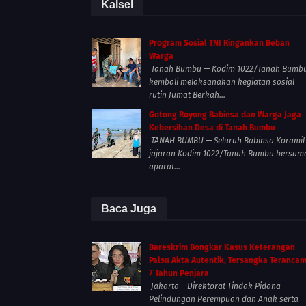
Kalsel
Program Sosial TNI Ringankan Beban
Warga
Tanah Bumbu — Kodim 1022/Tanah Bumb
kembali melaksanakan kegiatan sosial
rutin Jumat Berkah...
Gotong Royong Babinsa dan Warga Jaga
Kebersihan Desa di Tanah Bumbu
TANAH BUMBU — Seluruh Babinsa Koramil
jajaran Kodim 1022/Tanah Bumbu bersam
aparat...
Baca Juga
Bareskrim Bongkar Kasus Keterangan
Palsu Akta Autentik, Tersangka Teranca
7 Tahun Penjara
Jakarta – Direktorat Tindak Pidana
Pelindungan Perempuan dan Anak serta