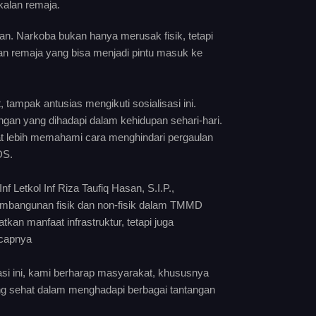
kalan remaja.
n. Narkoba bukan hanya merusak fisik, tetapi
n remaja yang bisa menjadi pintu masuk ke
, tampak antusias mengikuti sosialisasi ini.
gan yang dihadapi dalam kehidupan sehari-hari.
pat lebih memahami cara menghindari pergaulan
IDS.
etkol Inf Riza Taufiq Hasan, S.I.P.,
embangunan fisik dan non-fisik dalam TMMD
an manfaat infrastruktur, tetapi juga
 Ucapnya
i ini, kami berharap masyarakat, khususnya
ang sehat dalam menghadapi berbagai tantangan