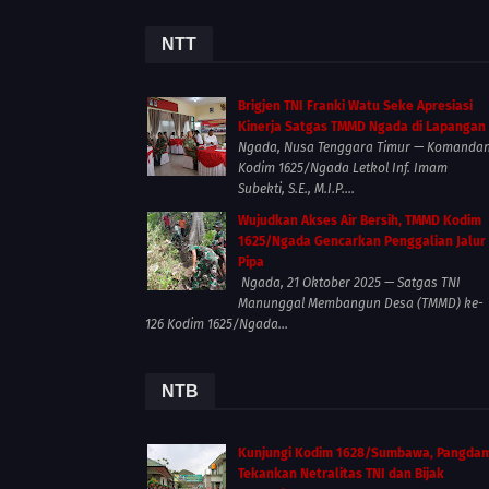
NTT
Brigjen TNI Franki Watu Seke Apresiasi
Kinerja Satgas TMMD Ngada di Lapangan
Ngada, Nusa Tenggara Timur — Komanda
Kodim 1625/Ngada Letkol Inf. Imam
Subekti, S.E., M.I.P....
Wujudkan Akses Air Bersih, TMMD Kodim
1625/Ngada Gencarkan Penggalian Jalur
Pipa
Ngada, 21 Oktober 2025 — Satgas TNI
Manunggal Membangun Desa (TMMD) ke-
126 Kodim 1625/Ngada...
NTB
Kunjungi Kodim 1628/Sumbawa, Pangda
Tekankan Netralitas TNI dan Bijak