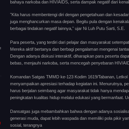
bahaya narkoba dan HIV/AIDS, serta dampak negatif dari kena
"Kita harus membentengi diri dengan pengetahuan dan kesadara
juga menghancurkan masa depan. Begitu pula dengan kenakala
berbagai tindakan negatif lainnya," ujar Ni Luh Putu Sarti, S.E.
Para peserta, yang terdiri dari pelajar dan masyarakat setempat
a
Mereka aktif bertanya dan berbagi pengalaman mengenai tantan
Dengan adanya diskusi interaktif, diharapkan para peserta da
bebas, menjauhi narkoba, serta mencegah penyebaran HIV/A
Komandan Satgas TMMD ke-123 Kodim 1619/Tabanan, Letkol Inf L
menyampaikan apresiasi terhadap kegiatan ini. Menurutnya, p
harus berjalan seimbang agar masyarakat tidak hanya mendapatk
peningkatan kualitas hidup melalui edukasi yang bermanfaat.
Dansatgas juga mebambahkan bahwa dengan adanya sosialisas
generasi muda, dapat lebih waspada dan memiliki pola pikir y
I
sosial, terangnya