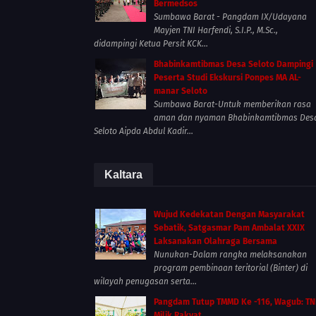
Bermedsos
Sumbawa Barat - Pangdam IX/Udayana
Mayjen TNI Harfendi, S.I.P., M.Sc.,
didampingi Ketua Persit KCK...
Bhabinkamtibmas Desa Seloto Dampingi
Peserta Studi Ekskursi Ponpes MA AL-
manar Seloto
Sumbawa Barat-Untuk memberikan rasa
aman dan nyaman Bhabinkamtibmas Des
Seloto Aipda Abdul Kadir...
Kaltara
Wujud Kedekatan Dengan Masyarakat
Sebatik, Satgasmar Pam Ambalat XXIX
Laksanakan Olahraga Bersama
Nunukan-Dalam rangka melaksanakan
program pembinaan teritorial (Binter) di
wilayah penugasan serta...
Pangdam Tutup TMMD Ke -116, Wagub: TN
Milik Rakyat