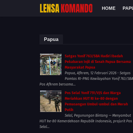
HOME
PAP
Papua
Satgas Yonif 763/SBA Hadiri Ibadah
Pekabaran Injil di Tanah Papua Bersama
Masyarakat Papua
Papua, Afkrem, 12 Februari 2026 - Satgas
Pamtas RI-PNG Kewilayahan Yonif 763/SB
Pos Afkrem bersama...
Pos Selal Yonif 751/VJS dan Warga
Meriahkan HUT RI ke-80 dengan
Pemasangan Umbul-umbul dan Merah
Putih
Selal, Pegunungan Bintang — Menyambut
HUT ke-80 Kemerdekaan Republik Indonesia, prajurit Pos
Selal...