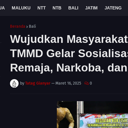
UA
MALUKU
NTT
NTB
BALI
JATIM
JATENG
Beranda
Bali
Wujudkan Masyarakat 
TMMD Gelar Sosialisa
Remaja, Narkoba, dan
A
by
Tatag Gianyar
—
Maret 16, 2025
0