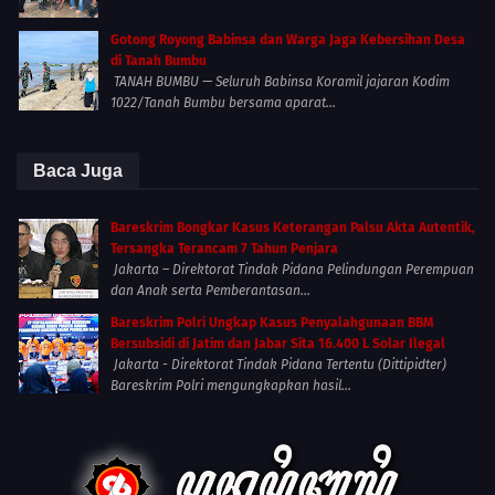
Gotong Royong Babinsa dan Warga Jaga Kebersihan Desa
di Tanah Bumbu
TANAH BUMBU — Seluruh Babinsa Koramil jajaran Kodim
1022/Tanah Bumbu bersama aparat...
Baca Juga
Bareskrim Bongkar Kasus Keterangan Palsu Akta Autentik,
Tersangka Terancam 7 Tahun Penjara
Jakarta – Direktorat Tindak Pidana Pelindungan Perempuan
dan Anak serta Pemberantasan...
Bareskrim Polri Ungkap Kasus Penyalahgunaan BBM
Bersubsidi di Jatim dan Jabar Sita 16.400 L Solar Ilegal
Jakarta - Direktorat Tindak Pidana Tertentu (Dittipidter)
Bareskrim Polri mengungkapkan hasil...