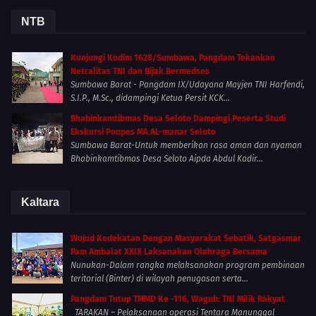
NTB
Kunjungi Kodim 1628/Sumbawa, Pangdam Tekankan
Netralitas TNI dan Bijak Bermedsos
Sumbawa Barat - Pangdam IX/Udayana Mayjen TNI Harfendi,
S.I.P., M.Sc., didampingi Ketua Persit KCK...
Bhabinkamtibmas Desa Seloto Dampingi Peserta Studi
Ekskursi Ponpes MA AL-manar Seloto
Sumbawa Barat-Untuk memberikan rasa aman dan nyaman
Bhabinkamtibmas Desa Seloto Aipda Abdul Kadir...
Kaltara
Wujud Kedekatan Dengan Masyarakat Sebatik, Satgasmar
Pam Ambalat XXIX Laksanakan Olahraga Bersama
Nunukan-Dalam rangka melaksanakan program pembinaan
teritorial (Binter) di wilayah penugasan serta...
Pangdam Tutup TMMD Ke -116, Wagub: TNI Milik Rakyat
TARAKAN – Pelaksanaan operasi Tentara Manunggal