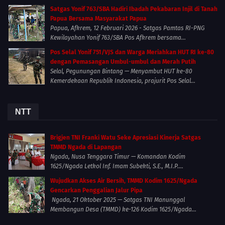
Satgas Yonif 763/SBA Hadiri Ibadah Pekabaran Injil di Tanah
Papua Bersama Masyarakat Papua
Papua, Afkrem, 12 Februari 2026 - Satgas Pamtas RI-PNG
Kewilayahan Yonif 763/SBA Pos Afkrem bersama...
Pos Selal Yonif 751/VJS dan Warga Meriahkan HUT RI ke-80
dengan Pemasangan Umbul-umbul dan Merah Putih
Selal, Pegunungan Bintang — Menyambut HUT ke-80
Kemerdekaan Republik Indonesia, prajurit Pos Selal...
NTT
Brigjen TNI Franki Watu Seke Apresiasi Kinerja Satgas
TMMD Ngada di Lapangan
Ngada, Nusa Tenggara Timur — Komandan Kodim
1625/Ngada Letkol Inf. Imam Subekti, S.E., M.I.P....
Wujudkan Akses Air Bersih, TMMD Kodim 1625/Ngada
Gencarkan Penggalian Jalur Pipa
Ngada, 21 Oktober 2025 — Satgas TNI Manunggal
Membangun Desa (TMMD) ke-126 Kodim 1625/Ngada...