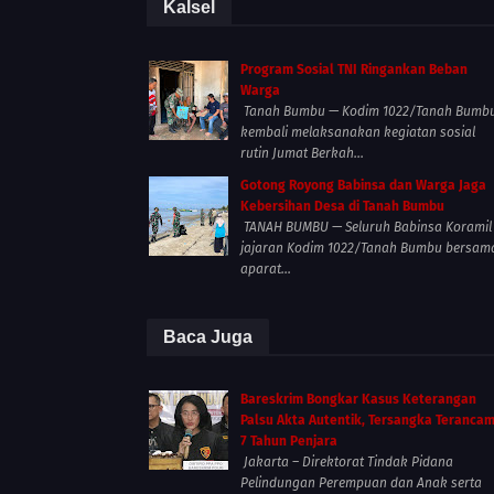
Kalsel
Program Sosial TNI Ringankan Beban
Warga
Tanah Bumbu — Kodim 1022/Tanah Bumb
kembali melaksanakan kegiatan sosial
rutin Jumat Berkah...
Gotong Royong Babinsa dan Warga Jaga
Kebersihan Desa di Tanah Bumbu
TANAH BUMBU — Seluruh Babinsa Koramil
jajaran Kodim 1022/Tanah Bumbu bersam
aparat...
Baca Juga
Bareskrim Bongkar Kasus Keterangan
Palsu Akta Autentik, Tersangka Teranca
7 Tahun Penjara
Jakarta – Direktorat Tindak Pidana
Pelindungan Perempuan dan Anak serta