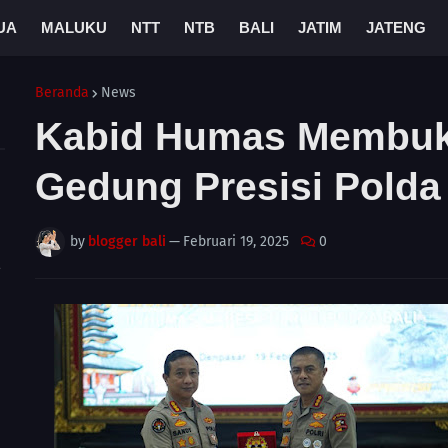
UA
MALUKU
NTT
NTB
BALI
JATIM
JATENG
Beranda
News
Kabid Humas Membuka
Gedung Presisi Polda 
by
blogger bali
—
Februari 19, 2025
0
A