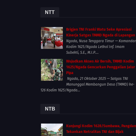
NTT
Brigjen TNI Franki Watu Seke Apresiasi
Kinerja Satgas TMMD Ngada di Lapangan
Ngada, Nusa Tenggara Timur — Komanda
Kodim 1625/Ngada Letkol Inf. Imam
Subekti, S.E., M.I.P....
Wujudkan Akses Air Bersih, TMMD Kodim
1625/Ngada Gencarkan Penggalian Jalur
Pipa
Ngada, 21 Oktober 2025 — Satgas TNI
Manunggal Membangun Desa (TMMD) ke-
126 Kodim 1625/Ngada...
NTB
Kunjungi Kodim 1628/Sumbawa, Pangda
Tekankan Netralitas TNI dan Bijak