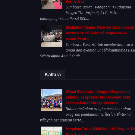
Bermedsos
Sumbawa Barat - Pangdam IX/Udayana
Mayjen TNI Harfendi, S.I.P., M.Sc.,
didampingi Ketua Persit KCK...
Bhabinkamtibmas Desa Seloto Dampingi
Peserta Studi Ekskursi Ponpes MA AL-
manar Seloto
Sumbawa Barat-Untuk memberikan rasa
aman dan nyaman Bhabinkamtibmas Des
Seloto Aipda Abdul Kadir...
Kaltara
Wujud Kedekatan Dengan Masyarakat
Sebatik, Satgasmar Pam Ambalat XXIX
Laksanakan Olahraga Bersama
Nunukan-Dalam rangka melaksanakan
program pembinaan teritorial (Binter) di
wilayah penugasan serta...
Pangdam Tutup TMMD Ke -116, Wagub: TN
Milik Rakyat