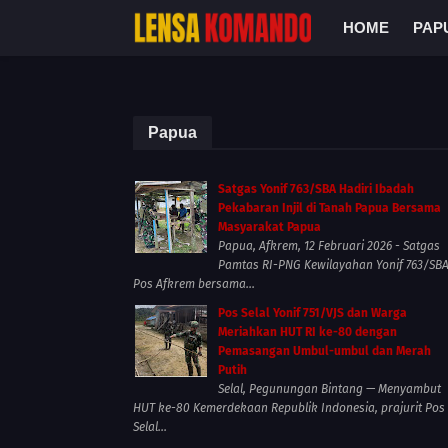
HOME
PAP
Papua
Satgas Yonif 763/SBA Hadiri Ibadah
Pekabaran Injil di Tanah Papua Bersama
Masyarakat Papua
Papua, Afkrem, 12 Februari 2026 - Satgas
Pamtas RI-PNG Kewilayahan Yonif 763/SB
Pos Afkrem bersama...
Pos Selal Yonif 751/VJS dan Warga
Meriahkan HUT RI ke-80 dengan
Pemasangan Umbul-umbul dan Merah
Putih
Selal, Pegunungan Bintang — Menyambut
HUT ke-80 Kemerdekaan Republik Indonesia, prajurit Pos
Selal...