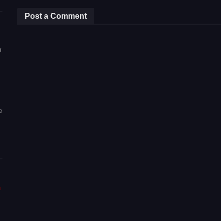
Post a Comment
u
a
m