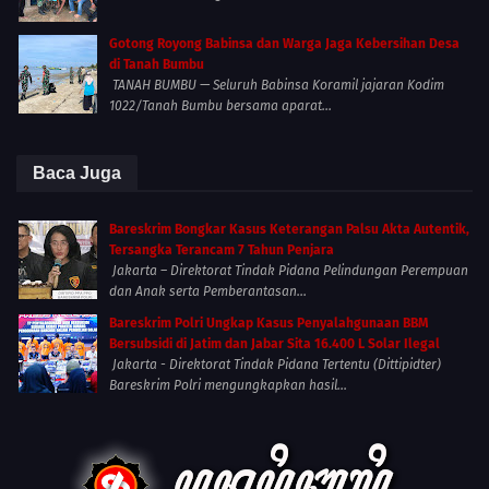
Gotong Royong Babinsa dan Warga Jaga Kebersihan Desa
di Tanah Bumbu
TANAH BUMBU — Seluruh Babinsa Koramil jajaran Kodim
1022/Tanah Bumbu bersama aparat...
Baca Juga
Bareskrim Bongkar Kasus Keterangan Palsu Akta Autentik,
Tersangka Terancam 7 Tahun Penjara
Jakarta – Direktorat Tindak Pidana Pelindungan Perempuan
dan Anak serta Pemberantasan...
Bareskrim Polri Ungkap Kasus Penyalahgunaan BBM
Bersubsidi di Jatim dan Jabar Sita 16.400 L Solar Ilegal
Jakarta - Direktorat Tindak Pidana Tertentu (Dittipidter)
Bareskrim Polri mengungkapkan hasil...