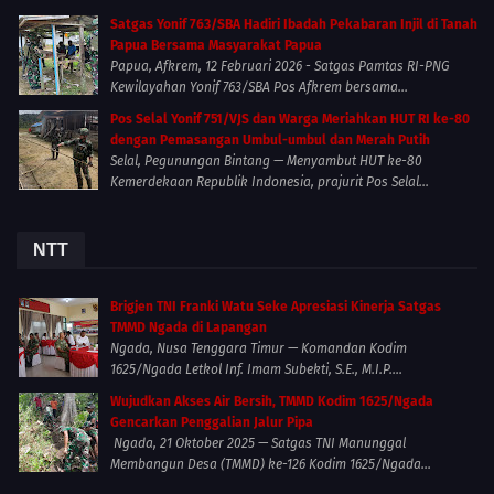
Satgas Yonif 763/SBA Hadiri Ibadah Pekabaran Injil di Tanah
Papua Bersama Masyarakat Papua
Papua, Afkrem, 12 Februari 2026 - Satgas Pamtas RI-PNG
Kewilayahan Yonif 763/SBA Pos Afkrem bersama...
Pos Selal Yonif 751/VJS dan Warga Meriahkan HUT RI ke-80
dengan Pemasangan Umbul-umbul dan Merah Putih
Selal, Pegunungan Bintang — Menyambut HUT ke-80
Kemerdekaan Republik Indonesia, prajurit Pos Selal...
NTT
Brigjen TNI Franki Watu Seke Apresiasi Kinerja Satgas
TMMD Ngada di Lapangan
Ngada, Nusa Tenggara Timur — Komandan Kodim
1625/Ngada Letkol Inf. Imam Subekti, S.E., M.I.P....
Wujudkan Akses Air Bersih, TMMD Kodim 1625/Ngada
Gencarkan Penggalian Jalur Pipa
Ngada, 21 Oktober 2025 — Satgas TNI Manunggal
Membangun Desa (TMMD) ke-126 Kodim 1625/Ngada...