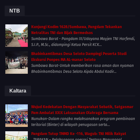
NTB
Kunjungi Kodim 1628/Sumbawa, Pangdam Tekankan
Netralitas TNI dan Bijak Bermedsos
Sumbawa Barat - Pangdam IX/Udayana Mayjen TNI Harfendi,
S.I.P., M.Sc., didampingi Ketua Persit KCK...
Bhabinkamtibmas Desa Seloto Dampingi Peserta Studi
Ekskursi Ponpes MA AL-manar Seloto
Sumbawa Barat-Untuk memberikan rasa aman dan nyaman
Bhabinkamtibmas Desa Seloto Aipda Abdul Kadir...
Kaltara
Wujud Kedekatan Dengan Masyarakat Sebatik, Satgasmar
Pam Ambalat XXIX Laksanakan Olahraga Bersama
Nunukan-Dalam rangka melaksanakan program pembinaan
teritorial (Binter) di wilayah penugasan serta...
Pangdam Tutup TMMD Ke -116, Wagub: TNI Milik Rakyat
TARAKAN – Pelaksanaan operasi Tentara Manunggal