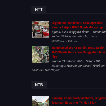
NTT
Brigjen TNI Franki Watu Seke Apresiasi
Kinerja Satgas TMMD Ngada di Lapangan
Ngada, Nusa Tenggara Timur — Komanda
Kodim 1625/Ngada Letkol Inf. Imam
Subekti, S.E., M.I.P....
Wujudkan Akses Air Bersih, TMMD Kodim
1625/Ngada Gencarkan Penggalian Jalur
Pipa
Ngada, 21 Oktober 2025 — Satgas TNI
Manunggal Membangun Desa (TMMD) ke-
126 Kodim 1625/Ngada...
NTB
Kunjungi Kodim 1628/Sumbawa, Pangda
Tekankan Netralitas TNI dan Bijak