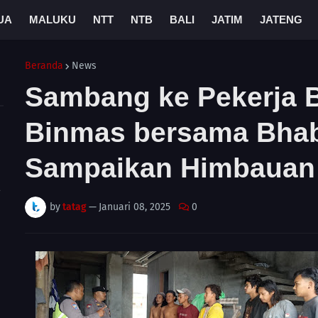
UA
MALUKU
NTT
NTB
BALI
JATIM
JATENG
Beranda
News
Sambang ke Pekerja 
Binmas bersama Bha
Sampaikan Himbauan
A
by
tatag
—
Januari 08, 2025
0