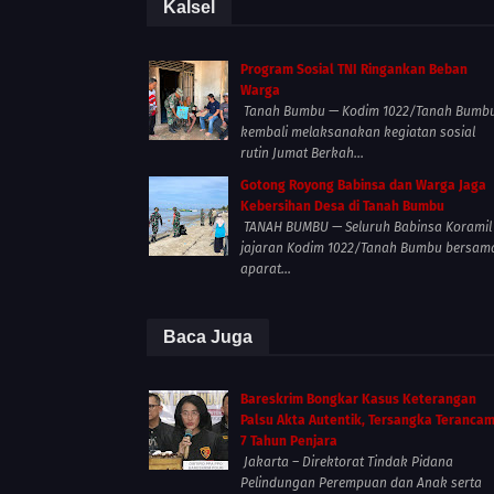
Kalsel
Program Sosial TNI Ringankan Beban
Warga
Tanah Bumbu — Kodim 1022/Tanah Bumb
kembali melaksanakan kegiatan sosial
rutin Jumat Berkah...
Gotong Royong Babinsa dan Warga Jaga
Kebersihan Desa di Tanah Bumbu
TANAH BUMBU — Seluruh Babinsa Koramil
jajaran Kodim 1022/Tanah Bumbu bersam
aparat...
Baca Juga
Bareskrim Bongkar Kasus Keterangan
Palsu Akta Autentik, Tersangka Teranca
7 Tahun Penjara
Jakarta – Direktorat Tindak Pidana
Pelindungan Perempuan dan Anak serta