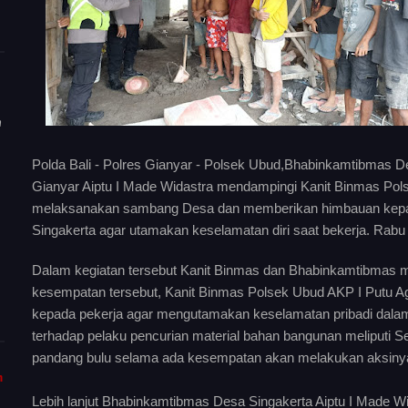
n
Polda Bali - Polres Gianyar - Polsek Ubud,Bhabinkamtibmas
Gianyar Aiptu I Made Widastra mendampingi Kanit Binmas Pol
melaksanakan sambang Desa dan memberikan himbauan kepada 
Singakerta agar utamakan keselamatan diri saat bekerja. Rabu
Dalam kegiatan tersebut Kanit Binmas dan Bhabinkamtibmas m
kesempatan tersebut, Kanit Binmas Polsek Ubud AKP I Putu 
kepada pekerja agar mengutamakan keselamatan pribadi dala
terhadap pelaku pencurian material bahan bangunan meliputi S
pandang bulu selama ada kesempatan akan melakukan aksiny
m
Lebih lanjut Bhabinkamtibmas Desa Singakerta Aiptu I Made 