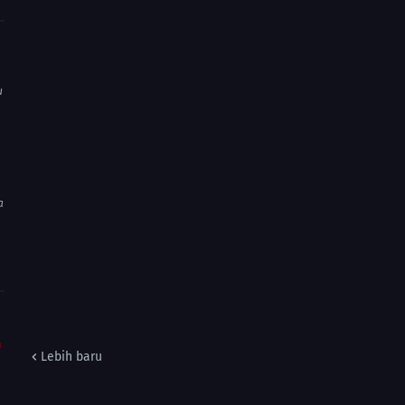
u
a
m
Lebih baru