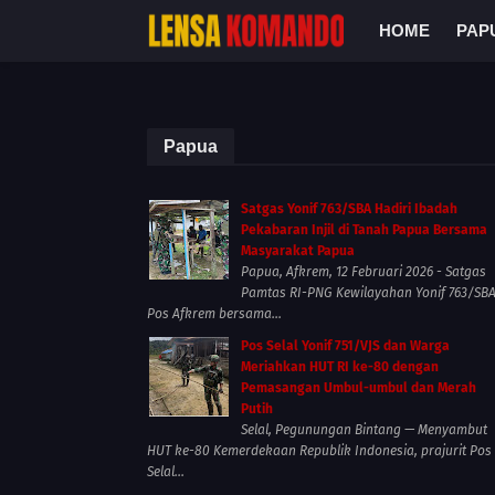
HOME
PAP
Papua
Satgas Yonif 763/SBA Hadiri Ibadah
Pekabaran Injil di Tanah Papua Bersama
Masyarakat Papua
Papua, Afkrem, 12 Februari 2026 - Satgas
Pamtas RI-PNG Kewilayahan Yonif 763/SB
Pos Afkrem bersama...
Pos Selal Yonif 751/VJS dan Warga
Meriahkan HUT RI ke-80 dengan
Pemasangan Umbul-umbul dan Merah
Putih
Selal, Pegunungan Bintang — Menyambut
HUT ke-80 Kemerdekaan Republik Indonesia, prajurit Pos
Selal...