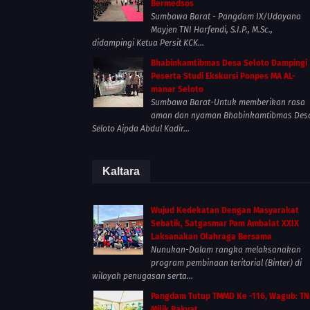
Bermedsos
Sumbawa Barat - Pangdam IX/Udayana
Mayjen TNI Harfendi, S.I.P., M.Sc.,
didampingi Ketua Persit KCK...
Bhabinkamtibmas Desa Seloto Dampingi
Peserta Studi Ekskursi Ponpes MA AL-
manar Seloto
Sumbawa Barat-Untuk memberikan rasa
aman dan nyaman Bhabinkamtibmas Des
Seloto Aipda Abdul Kadir...
Kaltara
Wujud Kedekatan Dengan Masyarakat
Sebatik, Satgasmar Pam Ambalat XXIX
Laksanakan Olahraga Bersama
Nunukan-Dalam rangka melaksanakan
program pembinaan teritorial (Binter) di
wilayah penugasan serta...
Pangdam Tutup TMMD Ke -116, Wagub: TN
Milik Rakyat