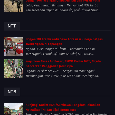
dengan Pemasangan Umbul-umbul dan Merah Putih
Selal, Pegunungan Bintang — Menyambut HUT ke-80
Kemerdekaan Republik Indonesia, prajurit Pos Selal...
NTT
Brigjen TNI Franki Watu Seke Apresiasi Kinerja Satgas
TMMD Ngada di Lapangan
Ngada, Nusa Tenggara Timur — Komandan Kodim
1625/Ngada Letkol Inf. Imam Subekti, S.E., M.I.P....
Wujudkan Akses Air Bersih, TMMD Kodim 1625/Ngada
Gencarkan Penggalian Jalur Pipa
Ngada, 21 Oktober 2025 — Satgas TNI Manunggal
Membangun Desa (TMMD) ke-126 Kodim 1625/Ngada...
NTB
Kunjungi Kodim 1628/Sumbawa, Pangdam Tekankan
Netralitas TNI dan Bijak Bermedsos
Sumbawa Barat - Pangdam IX/Udayana Mayjen TNI Harfendi,