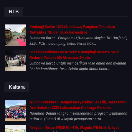
NTB
Kunjungi Kodim 1628/Sumbawa, Pangdam Tekankan
Netralitas TNI dan Bijak Bermedsos
Sumbawa Barat - Pangdam IX/Udayana Mayjen TNI Harfendi,
S.I.P., M.Sc., didampingi Ketua Persit KCK...
Bhabinkamtibmas Desa Seloto Dampingi Peserta Studi
Ekskursi Ponpes MA AL-manar Seloto
Sumbawa Barat-Untuk memberikan rasa aman dan nyaman
Bhabinkamtibmas Desa Seloto Aipda Abdul Kadir...
Kaltara
Wujud Kedekatan Dengan Masyarakat Sebatik, Satgasmar
Pam Ambalat XXIX Laksanakan Olahraga Bersama
Nunukan-Dalam rangka melaksanakan program pembinaan
teritorial (Binter) di wilayah penugasan serta...
Pangdam Tutup TMMD Ke -116, Wagub: TNI Milik Rakyat