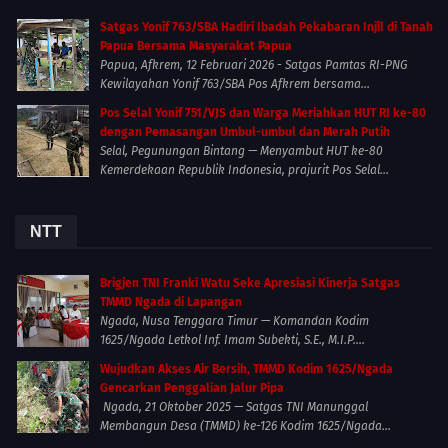
Satgas Yonif 763/SBA Hadiri Ibadah Pekabaran Injil di Tanah
Papua Bersama Masyarakat Papua
Papua, Afkrem, 12 Februari 2026 - Satgas Pamtas RI-PNG
Kewilayahan Yonif 763/SBA Pos Afkrem bersama...
Pos Selal Yonif 751/VJS dan Warga Meriahkan HUT RI ke-80
dengan Pemasangan Umbul-umbul dan Merah Putih
Selal, Pegunungan Bintang — Menyambut HUT ke-80
Kemerdekaan Republik Indonesia, prajurit Pos Selal...
NTT
Brigjen TNI Franki Watu Seke Apresiasi Kinerja Satgas
TMMD Ngada di Lapangan
Ngada, Nusa Tenggara Timur — Komandan Kodim
1625/Ngada Letkol Inf. Imam Subekti, S.E., M.I.P....
Wujudkan Akses Air Bersih, TMMD Kodim 1625/Ngada
Gencarkan Penggalian Jalur Pipa
Ngada, 21 Oktober 2025 — Satgas TNI Manunggal
Membangun Desa (TMMD) ke-126 Kodim 1625/Ngada...