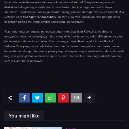
karyawan perusahaan serta beberapa komunitas eksternal. Rangkaian kegiatan ini
dilakukan sebagai wujud nyata untuk melestarikan batik sebagai warisan budaya
Indonesia. Tidak hanya dari sisi perawatan menggunakan detergen khusus
Attack Batik &
Delicate Care
#CanggihTanpaLaundry,
namun juga menumbuhkan rasa bangga serta
kecintaan pada batik yang dimulai dari internal perusahaan.
“Kao Indonesia senantiasa berinovasi untuk menghadirkan
Kirei Lifestyle
dimana
masyarakat bisa menjalani gaya hidup yang lebih bersih, sehat, indah di lingkungan yang
berkelanjutan dalam keseharian. Salah satunya diwujudkan melalui
Attack Batik &
Delicate Care
yang memenuhi kebutuhan dan kebiasaan masyarakat Indonesia, serta
berkolaborasi dengan beberapa pihak yang diharapkan dapat memberikan dampak positif
bagi dan peningkatan kualitas hidup Konsumen, Komunitas, dan masyarakat Indonesia
secara luas.” tutup Susilowati.
You might like