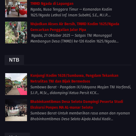
TMMD Ngada di Lapangan
Ngada, Nusa Tenggara Timur — Komandan Kodim
1625/Ngada Letkol Inf. Imam Subekti, S.E., M.I.P....
Wujudkan Akses Air Bersih, TMMD Kodim 1625/Ngada
Gencarkan Penggalian Jalur Pipa
Ngada, 21 Oktober 2025 — Satgas TNI Manunggal
Membangun Desa (TMMD) ke-126 Kodim 1625/Ngada...
NTB
Kunjungi Kodim 1628/Sumbawa, Pangdam Tekankan
Netralitas TNI dan Bijak Bermedsos
Sumbawa Barat - Pangdam IX/Udayana Mayjen TNI Harfendi,
S.I.P., M.Sc., didampingi Ketua Persit KCK...
Bhabinkamtibmas Desa Seloto Dampingi Peserta Studi
Ekskursi Ponpes MA AL-manar Seloto
Sumbawa Barat-Untuk memberikan rasa aman dan nyaman
Bhabinkamtibmas Desa Seloto Aipda Abdul Kadir...