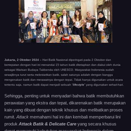
Jakarta, 2 Oktober 2024 –
Hari Batik Nasional diperingati pada 2 Oktober dan
bertepatan dengan hari ini menandai 15 tahun batik ditetapkan dan diakui oleh dunia
sebagai Warisan Budaya Takbenda oleh UNESCO. Masyarakat Indonesia sudah
sewajibnya turut serta melestarikan batik, salah satunya adalah dengan bangga
mengenakan batik dan merawatnya dengan tepat. Tidak hanya digunakan untuk acara
tertentu saja, namun batik dapat menjadi sebuah “
lifestyle
” yang digunakan sehari-hari.
Sehingga, penting untuk menyadari bahwa batik membutuhkan
perawatan yang ekstra dan tepat, dikarenakan batik merupakan
kain yang dibuat dengan teknik khusus dan melibatkan proses
rumit.
Attack
memahami hal ini dan kembali memperbarui lini
produk
Attack Batik & Delicate Care
yang secara khusus
dapat memenuhi kebutuhan masyarakat Indonesia dalam