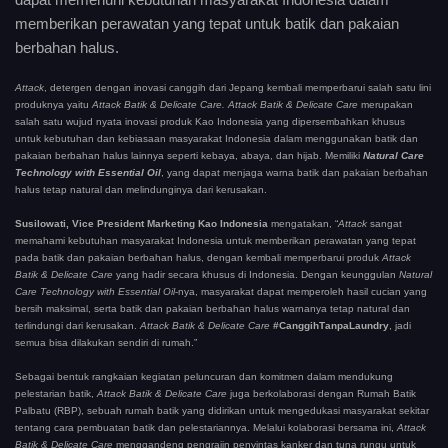
memberikan perawatan yang tepat untuk batik dan pakaian
berbahan halus.
Attack
, detergen dengan inovasi canggih dari Jepang kembali memperbarui salah satu lini
produknya yaitu
Attack Batik & Delicate Care.
Attack Batik & Delicate Care
merupakan
salah satu wujud nyata inovasi produk Kao Indonesia yang dipersembahkan khusus
untuk kebutuhan dan kebiasaan masyarakat Indonesia dalam menggunakan batik dan
pakaian berbahan halus lainnya seperti kebaya, abaya, dan hijab. Memiliki
Natural Care
Technology with Essential Oil
, yang dapat menjaga warna batik dan pakaian berbahan
halus tetap natural dan melindunginya dari kerusakan.
Susilowati, Vice President Marketing Kao Indonesia
mengatakan, “
Attack
sangat
memahami kebutuhan masyarakat Indonesia untuk memberikan perawatan yang tepat
pada batik dan pakaian berbahan halus, dengan kembali memperbarui produk
Attack
Batik & Delicate Care
yang hadir secara khusus di Indonesia. Dengan keunggulan
Natural
Care Technology with Essential Oil
-nya, masyarakat dapat memperoleh hasil cucian yang
bersih maksimal, serta batik dan pakaian berbahan halus warnanya tetap natural dan
terlindungi dari kerusakan.
Attack Batik & Delicate Care
#CanggihTanpaLaundry
, jadi
semua bisa dilakukan sendiri di rumah.”
Sebagai bentuk rangkaian kegiatan peluncuran dan komitmen dalam mendukung
pelestarian batik,
Attack Batik & Delicate Care
juga berkolaborasi dengan Rumah Batik
Palbatu (RBP), sebuah rumah batik yang didirikan untuk mengedukasi masyarakat sekitar
tentang cara pembuatan batik dan pelestariannya. Melalui kolaborasi bersama ini,
Attack
Batik & Delicate Care
menggandeng pengrajin penyintas kanker dan tuna rungu untuk