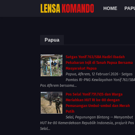
HOME
PAP
Papua
Satgas Yonif 763/SBA Hadiri Ibadah
Pekabaran Injil di Tanah Papua Bersama
Masyarakat Papua
Papua, Afkrem, 12 Februari 2026 - Satgas
Pamtas RI-PNG Kewilayahan Yonif 763/SB
Pos Afkrem bersama...
Pos Selal Yonif 751/VJS dan Warga
Meriahkan HUT RI ke-80 dengan
Pemasangan Umbul-umbul dan Merah
Putih
Selal, Pegunungan Bintang — Menyambut
HUT ke-80 Kemerdekaan Republik Indonesia, prajurit Pos
Selal...