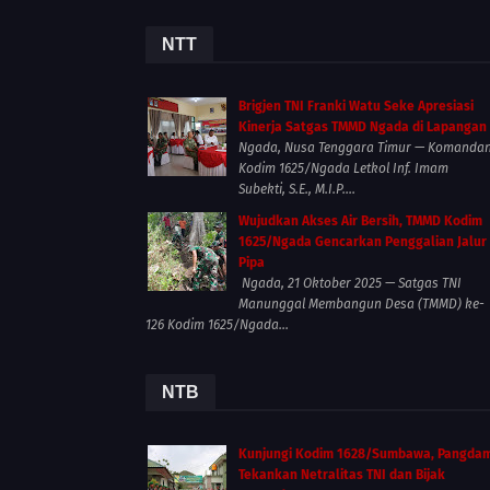
NTT
Brigjen TNI Franki Watu Seke Apresiasi
Kinerja Satgas TMMD Ngada di Lapangan
Ngada, Nusa Tenggara Timur — Komanda
Kodim 1625/Ngada Letkol Inf. Imam
Subekti, S.E., M.I.P....
Wujudkan Akses Air Bersih, TMMD Kodim
1625/Ngada Gencarkan Penggalian Jalur
Pipa
Ngada, 21 Oktober 2025 — Satgas TNI
Manunggal Membangun Desa (TMMD) ke-
126 Kodim 1625/Ngada...
NTB
Kunjungi Kodim 1628/Sumbawa, Pangda
Tekankan Netralitas TNI dan Bijak