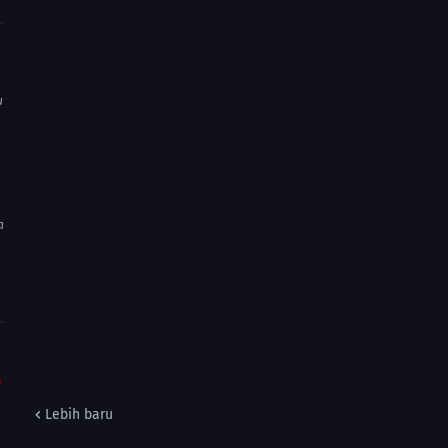
u
a
m
Lebih baru