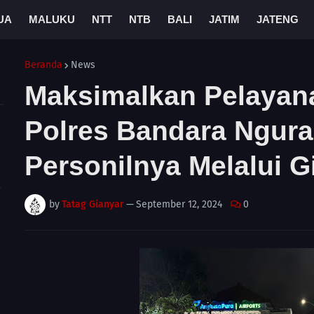
UA
MALUKU
NTT
NTB
BALI
JATIM
JATENG
Beranda
News
Maksimalkan Pelayan
Polres Bandara Ngura
Personilnya Melalui 
A
by
Tatag Gianyar
—
September 12, 2024
0