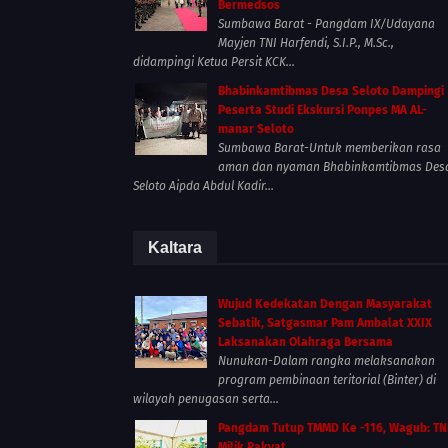
Bermedsos
Sumbawa Barat - Pangdam IX/Udayana
Mayjen TNI Harfendi, S.I.P., M.Sc.,
didampingi Ketua Persit KCK...
Bhabinkamtibmas Desa Seloto Dampingi
Peserta Studi Ekskursi Ponpes MA AL-
manar Seloto
Sumbawa Barat-Untuk memberikan rasa
aman dan nyaman Bhabinkamtibmas Des
Seloto Aipda Abdul Kadir...
Kaltara
Wujud Kedekatan Dengan Masyarakat
Sebatik, Satgasmar Pam Ambalat XXIX
Laksanakan Olahraga Bersama
Nunukan-Dalam rangka melaksanakan
program pembinaan teritorial (Binter) di
wilayah penugasan serta...
Pangdam Tutup TMMD Ke -116, Wagub: TN
Milik Rakyat