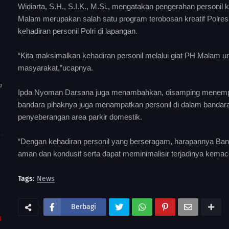
Widiarta, S.H., S.I.K., M.Si., mengatakan pengerahan person
Malam merupakan salah satu program terobosan kreatif Polr
kehadiran personil Polri di lapangan.
“Kita maksimalkan kehadiran personil melalui giat PH Malam
masyarakat,”ucapnya.
a
Ipda Nyoman Darsana juga menambahkan, disamping menempatka
bandara pihaknya juga menampatkan personil di dalam bandara s
penyeberangan area parkir domestik.
“Dengan kehadiran personil yang berseragam, harapannya Banda
aman dan kondusif serta dapat meminimalisir terjadinya kemace
Tags:
News
Berbagi
I