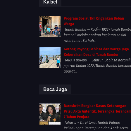
Kalsel
Program Sosial TNI Ringankan Beban
Warga
Tanah Bumbu — Kodim 1022/Tanah Bumb
kembali melaksanakan kegiatan sosial
rutin Jumat Berkah...
Gotong Royong Babinsa dan Warga Jaga
Kebersihan Desa di Tanah Bumbu
TANAH BUMBU — Seluruh Babinsa Koramil
jajaran Kodim 1022/Tanah Bumbu bersam
aparat...
Baca Juga
Bareskrim Bongkar Kasus Keterangan
Palsu Akta Autentik, Tersangka Teranca
7 Tahun Penjara
Jakarta – Direktorat Tindak Pidana
Pelindungan Perempuan dan Anak serta