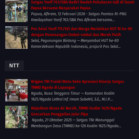
Satgas Yonif 763/SBA Hadiri Ibadah Pekabaran Injil di Tanah
Papua Bersama Masyarakat Papua
Papua, Afkrem, 12 Februari 2026 - Satgas Pamtas RI-PNG
Kewilayahan Yonif 763/SBA Pos Afkrem bersama...
Pos Selal Yonif 751/VJS dan Warga Meriahkan HUT RI ke-80
dengan Pemasangan Umbul-umbul dan Merah Putih
Selal, Pegunungan Bintang — Menyambut HUT ke-80
Kemerdekaan Republik Indonesia, prajurit Pos Selal...
NTT
Brigjen TNI Franki Watu Seke Apresiasi Kinerja Satgas
TMMD Ngada di Lapangan
Ngada, Nusa Tenggara Timur — Komandan Kodim
1625/Ngada Letkol Inf. Imam Subekti, S.E., M.I.P....
Wujudkan Akses Air Bersih, TMMD Kodim 1625/Ngada
Gencarkan Penggalian Jalur Pipa
Ngada, 21 Oktober 2025 — Satgas TNI Manunggal
Membangun Desa (TMMD) ke-126 Kodim 1625/Ngada...