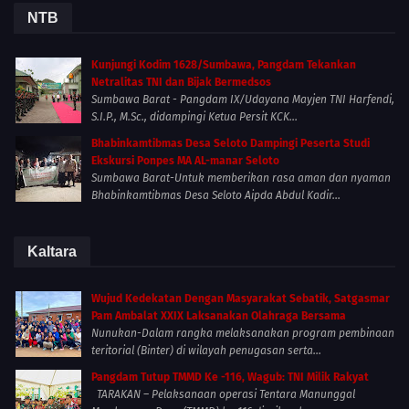
NTB
Kunjungi Kodim 1628/Sumbawa, Pangdam Tekankan
Netralitas TNI dan Bijak Bermedsos
Sumbawa Barat - Pangdam IX/Udayana Mayjen TNI Harfendi,
S.I.P., M.Sc., didampingi Ketua Persit KCK...
Bhabinkamtibmas Desa Seloto Dampingi Peserta Studi
Ekskursi Ponpes MA AL-manar Seloto
Sumbawa Barat-Untuk memberikan rasa aman dan nyaman
Bhabinkamtibmas Desa Seloto Aipda Abdul Kadir...
Kaltara
Wujud Kedekatan Dengan Masyarakat Sebatik, Satgasmar
Pam Ambalat XXIX Laksanakan Olahraga Bersama
Nunukan-Dalam rangka melaksanakan program pembinaan
teritorial (Binter) di wilayah penugasan serta...
Pangdam Tutup TMMD Ke -116, Wagub: TNI Milik Rakyat
TARAKAN – Pelaksanaan operasi Tentara Manunggal