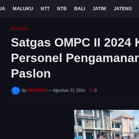
UA
MALUKU
NTT
NTB
BALI
JATIM
JATENG
Beranda
Satgas OMPC II 2024 
Personel Pengamanan
Paslon
A
by
ABIMANYU
—
Agustus 31, 2024
0