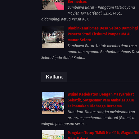
Bermedsos
Sumbawa Barat - Pangdam IX/Udayana
Mayjen TNI Harfendi, S.I.P., M.Sc.,
didampingi Ketua Persit KCK...
Bhabinkamtibmas Desa Seloto Dampingi
Peserta Studi Ekskursi Ponpes MA AL-
manar Seloto
Sumbawa Barat-Untuk memberikan rasa
aman dan nyaman Bhabinkamtibmas Des
Seloto Aipda Abdul Kadir...
Kaltara
Wujud Kedekatan Dengan Masyarakat
Sebatik, Satgasmar Pam Ambalat XXIX
Laksanakan Olahraga Bersama
Nunukan-Dalam rangka melaksanakan
program pembinaan teritorial (Binter) di
wilayah penugasan serta...
Pangdam Tutup TMMD Ke -116, Wagub: TN
Milik Rakyat