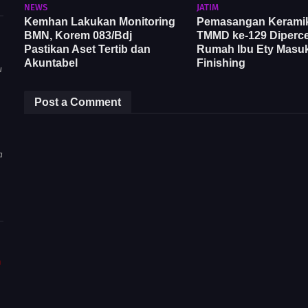
NEWS
JATIM
Kemhan Lakukan Monitoring
Pemasangan Kerami
BMN, Korem 083/Bdj
TMMD ke-129 Diperce
Pastikan Aset Tertib dan
Rumah Ibu Ety Masuk
Akuntabel
Finishing
u
Post a Comment
a
m