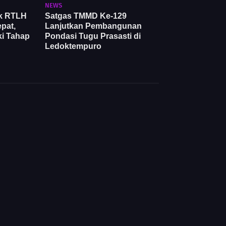
NEWS
k RTLH
Satgas TMMD Ke-129
pat,
Lanjutkan Pembangunan
i Tahap
Pondasi Tugu Prasasti di
Ledoktempuro