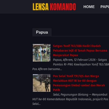
HOME
PAP
Papua
Satgas Yonif 763/SBA Hadiri Ibadah
Pekabaran Injil di Tanah Papua Bersama
Masyarakat Papua
Papua, Afkrem, 12 Februari 2026 - Satgas
Pamtas RI-PNG Kewilayahan Yonif 763/SB
Pos Afkrem bersama...
Pos Selal Yonif 751/VJS dan Warga
Meriahkan HUT RI ke-80 dengan
Pemasangan Umbul-umbul dan Merah
Putih
Selal, Pegunungan Bintang — Menyambut
HUT ke-80 Kemerdekaan Republik Indonesia, prajurit Pos
Selal...