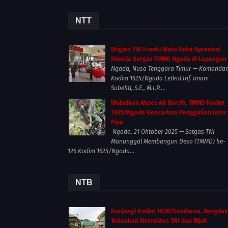
NTT
Brigjen TNI Franki Watu Seke Apresiasi
Kinerja Satgas TMMD Ngada di Lapangan
Ngada, Nusa Tenggara Timur — Komanda
Kodim 1625/Ngada Letkol Inf. Imam
Subekti, S.E., M.I.P....
Wujudkan Akses Air Bersih, TMMD Kodim
1625/Ngada Gencarkan Penggalian Jalur
Pipa
Ngada, 21 Oktober 2025 — Satgas TNI
Manunggal Membangun Desa (TMMD) ke-
126 Kodim 1625/Ngada...
NTB
Kunjungi Kodim 1628/Sumbawa, Pangda
Tekankan Netralitas TNI dan Bijak