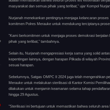
adalah memastikan bahwa seluruh proses tes kesehatan berja
masyarakat dan semua pihak yang terlibat," ujar Kompol Nurjan
Nurjanah menekankan pentingnya menjaga kelancaran proses p
komitmen Polres Merauke untuk mendukung terciptanya proses
"Kami berkomitmen untuk menjaga proses demokrasi berjala
a
pihak yang terlibat," tambahnya.
Selain itu, Nurjanah mengapresiasi kerja sama yang solid ant
kepentingan lainnya, dengan harapan Pilkada di wilayah Provi
sesuai harapan.
Sebelumnya, Satgas OMPC II 2024 juga telah mengerahkan per
Merauke untuk melakukan sterilisasi di Kantor Komisi Pemili
dilakukan untuk menjamin keamanan selama tahap pendaftaran 
hingga 29 Agustus.
I
"Sterilisasi ini bertujuan untuk memastikan bahwa seluruh are