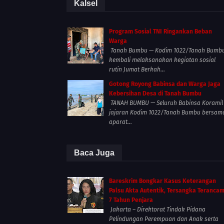
Kalsel
Program Sosial TNI Ringankan Beban
Warga
Tanah Bumbu — Kodim 1022/Tanah Bumb
kembali melaksanakan kegiatan sosial
rutin Jumat Berkah...
Gotong Royong Babinsa dan Warga Jaga
Kebersihan Desa di Tanah Bumbu
TANAH BUMBU — Seluruh Babinsa Koramil
jajaran Kodim 1022/Tanah Bumbu bersam
aparat...
Baca Juga
Bareskrim Bongkar Kasus Keterangan
Palsu Akta Autentik, Tersangka Teranca
7 Tahun Penjara
Jakarta – Direktorat Tindak Pidana
Pelindungan Perempuan dan Anak serta