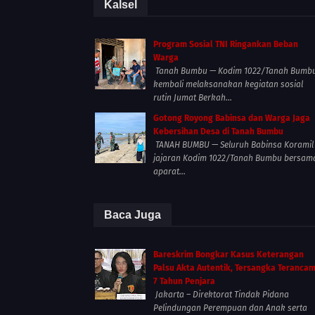
Kalsel
Program Sosial TNI Ringankan Beban
Warga
Tanah Bumbu — Kodim 1022/Tanah Bumb
kembali melaksanakan kegiatan sosial
rutin Jumat Berkah...
Gotong Royong Babinsa dan Warga Jaga
Kebersihan Desa di Tanah Bumbu
TANAH BUMBU — Seluruh Babinsa Koramil
jajaran Kodim 1022/Tanah Bumbu bersam
aparat...
Baca Juga
Bareskrim Bongkar Kasus Keterangan
Palsu Akta Autentik, Tersangka Teranca
7 Tahun Penjara
Jakarta – Direktorat Tindak Pidana
Pelindungan Perempuan dan Anak serta