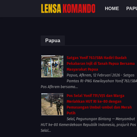
HOME
PAP
Papua
Satgas Yonif 763/SBA Hadiri Ibadah
Pekabaran Injil di Tanah Papua Bersama
Masyarakat Papua
Papua, Afkrem, 12 Februari 2026 - Satgas
Pamtas RI-PNG Kewilayahan Yonif 763/SB
Pos Afkrem bersama...
Pos Selal Yonif 751/VJS dan Warga
Meriahkan HUT RI ke-80 dengan
Pemasangan Umbul-umbul dan Merah
Putih
Selal, Pegunungan Bintang — Menyambut
HUT ke-80 Kemerdekaan Republik Indonesia, prajurit Pos
Selal...