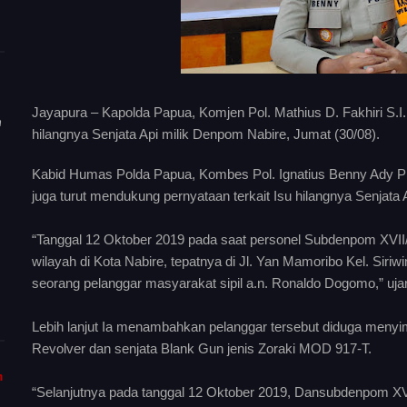
Jayapura – Kapolda Papua, Komjen Pol. Mathius D. Fakhiri S.I
n
hilangnya Senjata Api milik Denpom Nabire, Jumat (30/08).
Kabid Humas Polda Papua, Kombes Pol. Ignatius Benny Ady Pra
juga turut mendukung pernyataan terkait Isu hilangnya Senjata
“Tanggal 12 Oktober 2019 pada saat personel Subdenpom XVI
wilayah di Kota Nabire, tepatnya di Jl. Yan Mamoribo Kel. Siri
seorang pelanggar masyarakat sipil a.n. Ronaldo Dogomo,” uj
Lebih lanjut Ia menambahkan pelanggar tersebut diduga menyim
Revolver dan senjata Blank Gun jenis Zoraki MOD 917-T.
m
“Selanjutnya pada tanggal 12 Oktober 2019, Dansubdenpom XV