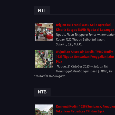
NTT
Brigjen TNI Franki Watu Seke Apresiasi
Kinerja Satgas TMMD Ngada di Lapangan
Ngada, Nusa Tenggara Timur — Komanda
Kodim 1625/Ngada Letkol Inf. Imam
Subekti, S.E., M.I.P....
Wujudkan Akses Air Bersih, TMMD Kodim
1625/Ngada Gencarkan Penggalian Jalur
Pipa
Ngada, 21 Oktober 2025 — Satgas TNI
Manunggal Membangun Desa (TMMD) ke-
126 Kodim 1625/Ngada...
NTB
Kunjungi Kodim 1628/Sumbawa, Pangda
Tekankan Netralitas TNI dan Bijak