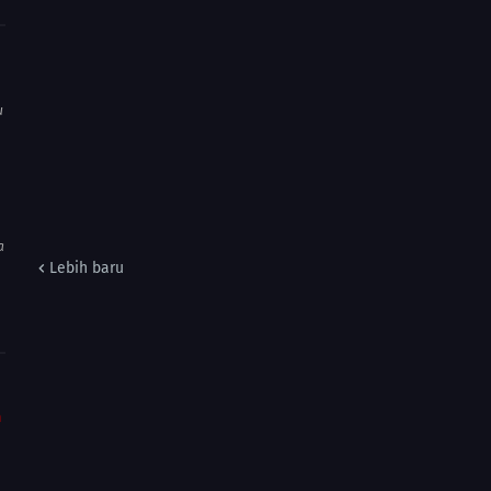
u
a
Lebih baru
m