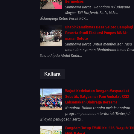
Bermedsos
Sumbawa Barat - Pangdam IX/Udayana
Mayjen TNI Harfendi, S.I.P., M.Sc.,
didampingi Ketua Persit KCK...
Bhabinkamtibmas Desa Seloto Dampingi
Peserta Studi Ekskursi Ponpes MA AL-
manar Seloto
Sumbawa Barat-Untuk memberikan rasa
aman dan nyaman Bhabinkamtibmas Des
Seloto Aipda Abdul Kadir...
Kaltara
Wujud Kedekatan Dengan Masyarakat
Sebatik, Satgasmar Pam Ambalat XXIX
Laksanakan Olahraga Bersama
Nunukan-Dalam rangka melaksanakan
program pembinaan teritorial (Binter) di
wilayah penugasan serta...
Pangdam Tutup TMMD Ke -116, Wagub: TN
Milik Rakyat