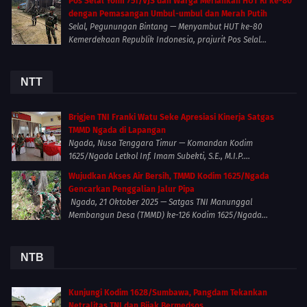
Pos Selal Yonif 751/VJS dan Warga Meriahkan HUT RI ke-80
dengan Pemasangan Umbul-umbul dan Merah Putih
Selal, Pegunungan Bintang — Menyambut HUT ke-80
Kemerdekaan Republik Indonesia, prajurit Pos Selal...
NTT
Brigjen TNI Franki Watu Seke Apresiasi Kinerja Satgas
TMMD Ngada di Lapangan
Ngada, Nusa Tenggara Timur — Komandan Kodim
1625/Ngada Letkol Inf. Imam Subekti, S.E., M.I.P....
Wujudkan Akses Air Bersih, TMMD Kodim 1625/Ngada
Gencarkan Penggalian Jalur Pipa
Ngada, 21 Oktober 2025 — Satgas TNI Manunggal
Membangun Desa (TMMD) ke-126 Kodim 1625/Ngada...
NTB
Kunjungi Kodim 1628/Sumbawa, Pangdam Tekankan
Netralitas TNI dan Bijak Bermedsos