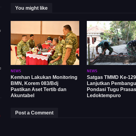
You might like
u
a
NEWS
NEWS
Kemhan Lakukan Monitoring
Satgas TMMD Ke-129
BMN, Korem 083/Bdj
Lanjutkan Pembang
Pastikan Aset Tertib dan
Pondasi Tugu Prasast
Akuntabel
Ledoktempuro
Post a Comment
m