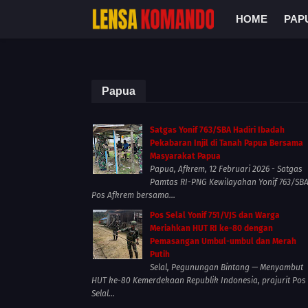
HOME
PAP
Papua
Satgas Yonif 763/SBA Hadiri Ibadah
Pekabaran Injil di Tanah Papua Bersama
Masyarakat Papua
Papua, Afkrem, 12 Februari 2026 - Satgas
Pamtas RI-PNG Kewilayahan Yonif 763/SB
Pos Afkrem bersama...
Pos Selal Yonif 751/VJS dan Warga
Meriahkan HUT RI ke-80 dengan
Pemasangan Umbul-umbul dan Merah
Putih
Selal, Pegunungan Bintang — Menyambut
HUT ke-80 Kemerdekaan Republik Indonesia, prajurit Pos
Selal...