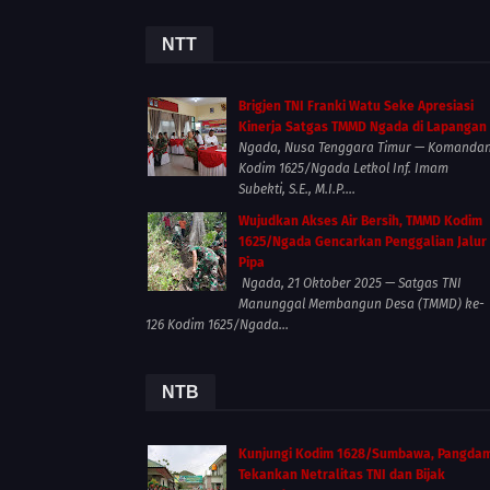
NTT
Brigjen TNI Franki Watu Seke Apresiasi
Kinerja Satgas TMMD Ngada di Lapangan
Ngada, Nusa Tenggara Timur — Komanda
Kodim 1625/Ngada Letkol Inf. Imam
Subekti, S.E., M.I.P....
Wujudkan Akses Air Bersih, TMMD Kodim
1625/Ngada Gencarkan Penggalian Jalur
Pipa
Ngada, 21 Oktober 2025 — Satgas TNI
Manunggal Membangun Desa (TMMD) ke-
126 Kodim 1625/Ngada...
NTB
Kunjungi Kodim 1628/Sumbawa, Pangda
Tekankan Netralitas TNI dan Bijak