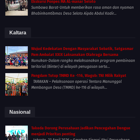
Ekskursi Ponpes MA AL-manar Seloto
Sumbawa Barat-Untuk memberikan rasa aman dan nyaman
Bhabinkamtibmas Desa Seloto Aipda Abdul Kadir...
Kaltara
Wujud Kedekatan Dengan Masyarakat Sebatik, Satgasmar
Pam Ambalat XXIX Laksanakan Olahraga Bersama
Nunukan-Dalam rangka melaksanakan program pembinaan
teritorial (Binter) di wilayah penugasan serta...
Pangdam Tutup TMMD Ke -116, Wagub: TNI Milik Rakyat
TARAKAN – Pelaksanaan operasi Tentara Manunggal
Membangun Desa (TMMD) ke-116 di wilayah...
Nasional
Takeda Dorong Perusahaan Jadikan Pencegahan Dengue
menjadi Prioritas penting