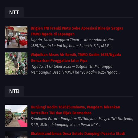
NTT
Brigjen TNI Franki Watu Seke Apresiasi Kinerja Satgas
TMMD Ngada di Lapangan
Ngada, Nusa Tenggara Timur — Komandan Kodim
1625/Ngada Letkol Inf. Imam Subekti, S.E., M.I.P....
Wujudkan Akses Air Bersih, TMMD Kodim 1625/Ngada
Gencarkan Penggalian Jalur Pipa
Ngada, 21 Oktober 2025 — Satgas TNI Manunggal
Membangun Desa (TMMD) ke-126 Kodim 1625/Ngada...
NTB
Kunjungi Kodim 1628/Sumbawa, Pangdam Tekankan
Netralitas TNI dan Bijak Bermedsos
Sumbawa Barat - Pangdam IX/Udayana Mayjen TNI Harfendi,
S.I.P., M.Sc., didampingi Ketua Persit KCK...
Bhabinkamtibmas Desa Seloto Dampingi Peserta Studi