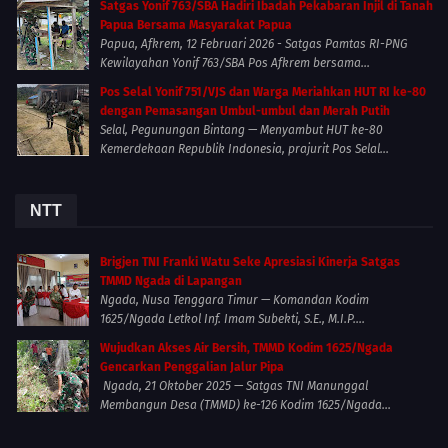
Satgas Yonif 763/SBA Hadiri Ibadah Pekabaran Injil di Tanah
Papua Bersama Masyarakat Papua
Papua, Afkrem, 12 Februari 2026 - Satgas Pamtas RI-PNG
Kewilayahan Yonif 763/SBA Pos Afkrem bersama...
Pos Selal Yonif 751/VJS dan Warga Meriahkan HUT RI ke-80
dengan Pemasangan Umbul-umbul dan Merah Putih
Selal, Pegunungan Bintang — Menyambut HUT ke-80
Kemerdekaan Republik Indonesia, prajurit Pos Selal...
NTT
Brigjen TNI Franki Watu Seke Apresiasi Kinerja Satgas
TMMD Ngada di Lapangan
Ngada, Nusa Tenggara Timur — Komandan Kodim
1625/Ngada Letkol Inf. Imam Subekti, S.E., M.I.P....
Wujudkan Akses Air Bersih, TMMD Kodim 1625/Ngada
Gencarkan Penggalian Jalur Pipa
Ngada, 21 Oktober 2025 — Satgas TNI Manunggal
Membangun Desa (TMMD) ke-126 Kodim 1625/Ngada...