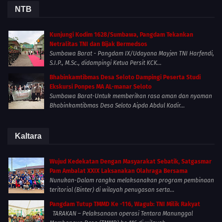
NTB
Kunjungi Kodim 1628/Sumbawa, Pangdam Tekankan
Netralitas TNI dan Bijak Bermedsos
Sumbawa Barat - Pangdam IX/Udayana Mayjen TNI Harfendi,
S.I.P., M.Sc., didampingi Ketua Persit KCK...
Bhabinkamtibmas Desa Seloto Dampingi Peserta Studi
Ekskursi Ponpes MA AL-manar Seloto
Sumbawa Barat-Untuk memberikan rasa aman dan nyaman
Bhabinkamtibmas Desa Seloto Aipda Abdul Kadir...
Kaltara
Wujud Kedekatan Dengan Masyarakat Sebatik, Satgasmar
Pam Ambalat XXIX Laksanakan Olahraga Bersama
Nunukan-Dalam rangka melaksanakan program pembinaan
teritorial (Binter) di wilayah penugasan serta...
Pangdam Tutup TMMD Ke -116, Wagub: TNI Milik Rakyat
TARAKAN – Pelaksanaan operasi Tentara Manunggal