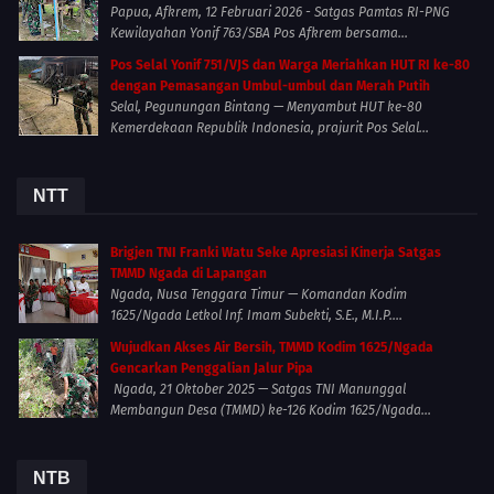
Papua, Afkrem, 12 Februari 2026 - Satgas Pamtas RI-PNG
Kewilayahan Yonif 763/SBA Pos Afkrem bersama...
Pos Selal Yonif 751/VJS dan Warga Meriahkan HUT RI ke-80
dengan Pemasangan Umbul-umbul dan Merah Putih
Selal, Pegunungan Bintang — Menyambut HUT ke-80
Kemerdekaan Republik Indonesia, prajurit Pos Selal...
NTT
Brigjen TNI Franki Watu Seke Apresiasi Kinerja Satgas
TMMD Ngada di Lapangan
Ngada, Nusa Tenggara Timur — Komandan Kodim
1625/Ngada Letkol Inf. Imam Subekti, S.E., M.I.P....
Wujudkan Akses Air Bersih, TMMD Kodim 1625/Ngada
Gencarkan Penggalian Jalur Pipa
Ngada, 21 Oktober 2025 — Satgas TNI Manunggal
Membangun Desa (TMMD) ke-126 Kodim 1625/Ngada...
NTB