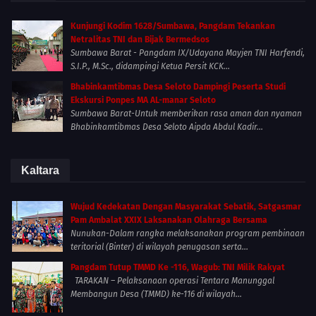
Kunjungi Kodim 1628/Sumbawa, Pangdam Tekankan
Netralitas TNI dan Bijak Bermedsos
Sumbawa Barat - Pangdam IX/Udayana Mayjen TNI Harfendi,
S.I.P., M.Sc., didampingi Ketua Persit KCK...
Bhabinkamtibmas Desa Seloto Dampingi Peserta Studi
Ekskursi Ponpes MA AL-manar Seloto
Sumbawa Barat-Untuk memberikan rasa aman dan nyaman
Bhabinkamtibmas Desa Seloto Aipda Abdul Kadir...
Kaltara
Wujud Kedekatan Dengan Masyarakat Sebatik, Satgasmar
Pam Ambalat XXIX Laksanakan Olahraga Bersama
Nunukan-Dalam rangka melaksanakan program pembinaan
teritorial (Binter) di wilayah penugasan serta...
Pangdam Tutup TMMD Ke -116, Wagub: TNI Milik Rakyat
TARAKAN – Pelaksanaan operasi Tentara Manunggal
Membangun Desa (TMMD) ke-116 di wilayah...