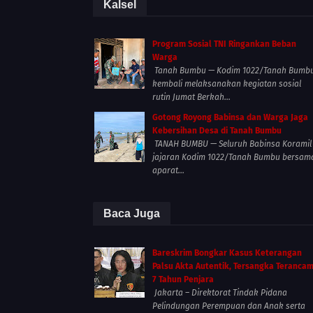
Kalsel
Program Sosial TNI Ringankan Beban
Warga
Tanah Bumbu — Kodim 1022/Tanah Bumb
kembali melaksanakan kegiatan sosial
rutin Jumat Berkah...
Gotong Royong Babinsa dan Warga Jaga
Kebersihan Desa di Tanah Bumbu
TANAH BUMBU — Seluruh Babinsa Koramil
jajaran Kodim 1022/Tanah Bumbu bersam
aparat...
Baca Juga
Bareskrim Bongkar Kasus Keterangan
Palsu Akta Autentik, Tersangka Teranca
7 Tahun Penjara
Jakarta – Direktorat Tindak Pidana
Pelindungan Perempuan dan Anak serta