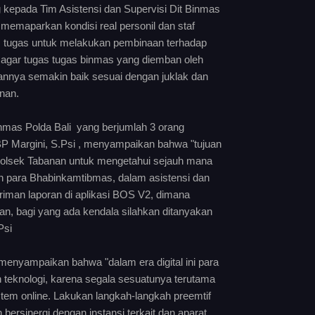
kepada Tim Asistensi dan Supervisi Dit Binmas
 memaparkan kondisi real personil dan staf
s tugas untuk melakukan pembinaan terhadap
 agar tugas tugas binmas yang diemban oleh
nnya semakin baik sesuai dengan juklak dan
anan.
inmas Polda Bali yang berjumlah 3 orang
P Margini, S.Psi , menyampaikan bahwa "tujuan
i Polsek Tabanan untuk mengetahui sejauh mana
eh para Bhabinkamtibmas, dalam asistensi dan
iriman laporan di aplikasi BOS V2, dimana
an, bagi yang ada kendala silahkan ditanyakan
Psi
menyampaikan bahwa "dalam era digital ini para
n teknologi, karena segala sesuatunya terutama
em online. Lakukan langkah-langkah preemtif
bersinergi dengan instansi terkait dan aparat