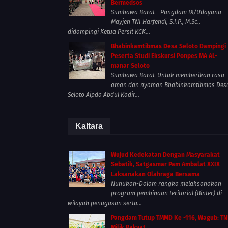
Bermedsos
Sumbawa Barat - Pangdam IX/Udayana
Mayjen TNI Harfendi, S.I.P., M.Sc.,
didampingi Ketua Persit KCK...
Bhabinkamtibmas Desa Seloto Dampingi
Peserta Studi Ekskursi Ponpes MA AL-
manar Seloto
Sumbawa Barat-Untuk memberikan rasa
aman dan nyaman Bhabinkamtibmas Des
Seloto Aipda Abdul Kadir...
Kaltara
Wujud Kedekatan Dengan Masyarakat
Sebatik, Satgasmar Pam Ambalat XXIX
Laksanakan Olahraga Bersama
Nunukan-Dalam rangka melaksanakan
program pembinaan teritorial (Binter) di
wilayah penugasan serta...
Pangdam Tutup TMMD Ke -116, Wagub: TN
Milik Rakyat