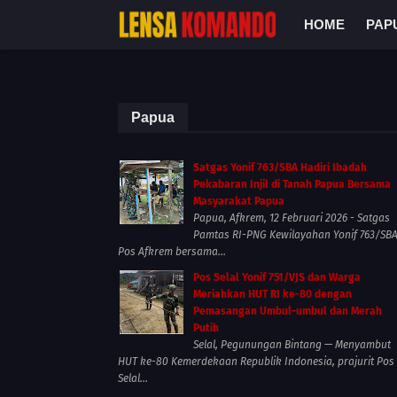
HOME
PAP
Papua
Satgas Yonif 763/SBA Hadiri Ibadah
Pekabaran Injil di Tanah Papua Bersama
Masyarakat Papua
Papua, Afkrem, 12 Februari 2026 - Satgas
Pamtas RI-PNG Kewilayahan Yonif 763/SB
Pos Afkrem bersama...
Pos Selal Yonif 751/VJS dan Warga
Meriahkan HUT RI ke-80 dengan
Pemasangan Umbul-umbul dan Merah
Putih
Selal, Pegunungan Bintang — Menyambut
HUT ke-80 Kemerdekaan Republik Indonesia, prajurit Pos
Selal...