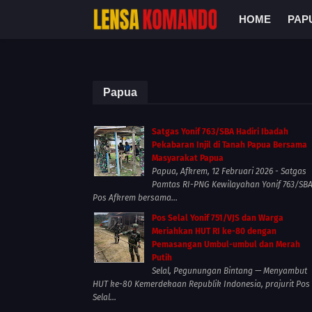
HOME
PAP
Papua
Satgas Yonif 763/SBA Hadiri Ibadah
Pekabaran Injil di Tanah Papua Bersama
Masyarakat Papua
Papua, Afkrem, 12 Februari 2026 - Satgas
Pamtas RI-PNG Kewilayahan Yonif 763/SB
Pos Afkrem bersama...
Pos Selal Yonif 751/VJS dan Warga
Meriahkan HUT RI ke-80 dengan
Pemasangan Umbul-umbul dan Merah
Putih
Selal, Pegunungan Bintang — Menyambut
HUT ke-80 Kemerdekaan Republik Indonesia, prajurit Pos
Selal...