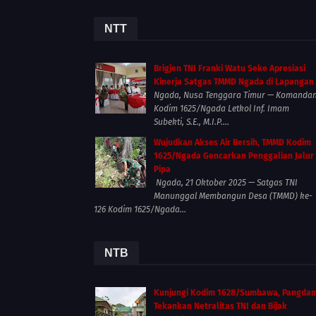
NTT
Brigjen TNI Franki Watu Seke Apresiasi
Kinerja Satgas TMMD Ngada di Lapangan
Ngada, Nusa Tenggara Timur — Komanda
Kodim 1625/Ngada Letkol Inf. Imam
Subekti, S.E., M.I.P....
Wujudkan Akses Air Bersih, TMMD Kodim
1625/Ngada Gencarkan Penggalian Jalur
Pipa
Ngada, 21 Oktober 2025 — Satgas TNI
Manunggal Membangun Desa (TMMD) ke-
126 Kodim 1625/Ngada...
NTB
Kunjungi Kodim 1628/Sumbawa, Pangda
Tekankan Netralitas TNI dan Bijak