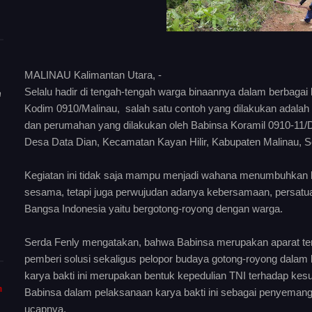
MALINAU Kalimantan Utara, -
Selalu hadir di tengah-tengah warga binaannya dalam berbagai 
n
Kodim 0910/Malinau, salah satu contoh yang dilakukan adalah t
dan perumahan yang dilakukan oleh Babinsa Koramil 0910-11/D
Desa Data Dian, Kecamatan Kayan Hilir, Kabupaten Malinau, Se
Kegiatan ini tidak saja mampu menjadi wahana menumbuhkan ke
sesama, tetapi juga perwujudan adanya kebersamaan, persat
Bangsa Indonesia yaitu bergotong-royong dengan warga.
Serda Fenly mengatakan, bahwa Babinsa merupakan aparat terit
pemberi solusi sekaligus pelopor budaya gotong-royong dalam
karya bakti ini merupakan bentuk kepedulian TNI terhadap kesu
m
Babinsa dalam pelaksanaan karya bakti ini sebagai penyema
ucapnya.