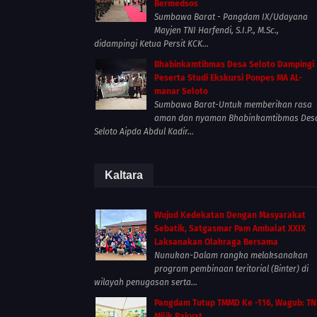
Bermedsos
Sumbawa Barat - Pangdam IX/Udayana
Mayjen TNI Harfendi, S.I.P., M.Sc.,
didampingi Ketua Persit KCK...
Bhabinkamtibmas Desa Seloto Dampingi
Peserta Studi Ekskursi Ponpes MA AL-
manar Seloto
Sumbawa Barat-Untuk memberikan rasa
aman dan nyaman Bhabinkamtibmas Des
Seloto Aipda Abdul Kadir...
Kaltara
Wujud Kedekatan Dengan Masyarakat
Sebatik, Satgasmar Pam Ambalat XXIX
Laksanakan Olahraga Bersama
Nunukan-Dalam rangka melaksanakan
program pembinaan teritorial (Binter) di
wilayah penugasan serta...
Pangdam Tutup TMMD Ke -116, Wagub: TN
Milik Rakyat