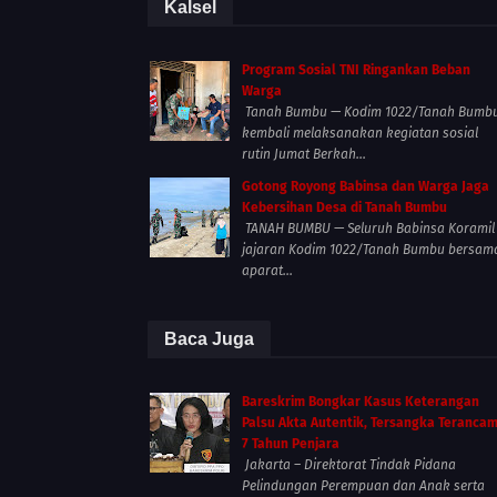
Kalsel
Program Sosial TNI Ringankan Beban
Warga
Tanah Bumbu — Kodim 1022/Tanah Bumb
kembali melaksanakan kegiatan sosial
rutin Jumat Berkah...
Gotong Royong Babinsa dan Warga Jaga
Kebersihan Desa di Tanah Bumbu
TANAH BUMBU — Seluruh Babinsa Koramil
jajaran Kodim 1022/Tanah Bumbu bersam
aparat...
Baca Juga
Bareskrim Bongkar Kasus Keterangan
Palsu Akta Autentik, Tersangka Teranca
7 Tahun Penjara
Jakarta – Direktorat Tindak Pidana
Pelindungan Perempuan dan Anak serta