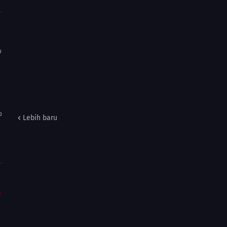
u
a
Lebih baru
m