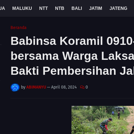
UA
MALUKU
NTT
NTB
BALI
JATIM
JATENG
Beranda
Babinsa Koramil 0910
bersama Warga Laksa
Bakti Pembersihan J
A
by
ABIMANYU
—
April 08, 2024
0