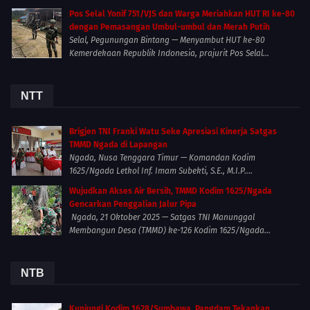
Pos Selal Yonif 751/VJS dan Warga Meriahkan HUT RI ke-80
dengan Pemasangan Umbul-umbul dan Merah Putih
Selal, Pegunungan Bintang — Menyambut HUT ke-80
Kemerdekaan Republik Indonesia, prajurit Pos Selal...
NTT
Brigjen TNI Franki Watu Seke Apresiasi Kinerja Satgas
TMMD Ngada di Lapangan
Ngada, Nusa Tenggara Timur — Komandan Kodim
1625/Ngada Letkol Inf. Imam Subekti, S.E., M.I.P....
Wujudkan Akses Air Bersih, TMMD Kodim 1625/Ngada
Gencarkan Penggalian Jalur Pipa
Ngada, 21 Oktober 2025 — Satgas TNI Manunggal
Membangun Desa (TMMD) ke-126 Kodim 1625/Ngada...
NTB
Kunjungi Kodim 1628/Sumbawa, Pangdam Tekankan