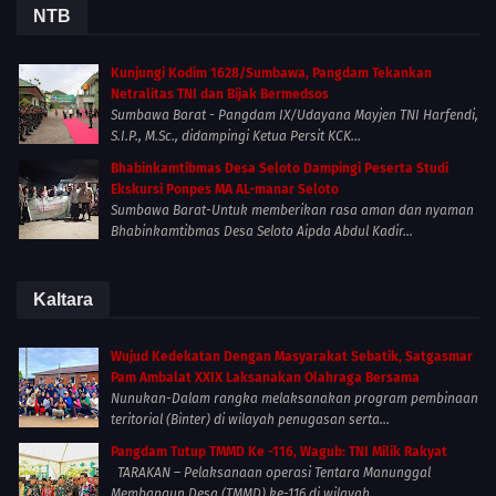
NTB
Kunjungi Kodim 1628/Sumbawa, Pangdam Tekankan
Netralitas TNI dan Bijak Bermedsos
Sumbawa Barat - Pangdam IX/Udayana Mayjen TNI Harfendi,
S.I.P., M.Sc., didampingi Ketua Persit KCK...
Bhabinkamtibmas Desa Seloto Dampingi Peserta Studi
Ekskursi Ponpes MA AL-manar Seloto
Sumbawa Barat-Untuk memberikan rasa aman dan nyaman
Bhabinkamtibmas Desa Seloto Aipda Abdul Kadir...
Kaltara
Wujud Kedekatan Dengan Masyarakat Sebatik, Satgasmar
Pam Ambalat XXIX Laksanakan Olahraga Bersama
Nunukan-Dalam rangka melaksanakan program pembinaan
teritorial (Binter) di wilayah penugasan serta...
Pangdam Tutup TMMD Ke -116, Wagub: TNI Milik Rakyat
TARAKAN – Pelaksanaan operasi Tentara Manunggal
Membangun Desa (TMMD) ke-116 di wilayah...