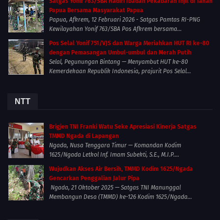
Satgas Yonif 763/SBA Hadiri Ibadah Pekabaran Injil di Tanah
Papua Bersama Masyarakat Papua
Papua, Afkrem, 12 Februari 2026 - Satgas Pamtas RI-PNG
Kewilayahan Yonif 763/SBA Pos Afkrem bersama...
Pos Selal Yonif 751/VJS dan Warga Meriahkan HUT RI ke-80
dengan Pemasangan Umbul-umbul dan Merah Putih
Selal, Pegunungan Bintang — Menyambut HUT ke-80
Kemerdekaan Republik Indonesia, prajurit Pos Selal...
NTT
Brigjen TNI Franki Watu Seke Apresiasi Kinerja Satgas
TMMD Ngada di Lapangan
Ngada, Nusa Tenggara Timur — Komandan Kodim
1625/Ngada Letkol Inf. Imam Subekti, S.E., M.I.P....
Wujudkan Akses Air Bersih, TMMD Kodim 1625/Ngada
Gencarkan Penggalian Jalur Pipa
Ngada, 21 Oktober 2025 — Satgas TNI Manunggal
Membangun Desa (TMMD) ke-126 Kodim 1625/Ngada...