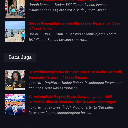
Tanah Bumbu — Kodim 1022/Tanah Bumbu kembali
melaksanakan kegiatan sosial rutin Jumat Berkah...
Gotong Royong Babinsa dan Warga Jaga Kebersihan Desa
di Tanah Bumbu
TANAH BUMBU — Seluruh Babinsa Koramil jajaran Kodim
1022/Tanah Bumbu bersama aparat...
Baca Juga
Bareskrim Bongkar Kasus Keterangan Palsu Akta Autentik,
Tersangka Terancam 7 Tahun Penjara
Jakarta – Direktorat Tindak Pidana Pelindungan Perempuan
dan Anak serta Pemberantasan...
Bareskrim Polri Ungkap Kasus Penyalahgunaan BBM
Bersubsidi di Jatim dan Jabar Sita 16.400 L Solar Ilegal
Jakarta - Direktorat Tindak Pidana Tertentu (Dittipidter)
Bareskrim Polri mengungkapkan hasil...