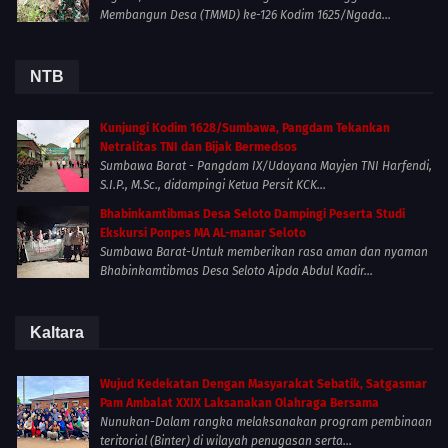
Membangun Desa (TMMD) ke-126 Kodim 1625/Ngada...
NTB
Kunjungi Kodim 1628/Sumbawa, Pangdam Tekankan
Netralitas TNI dan Bijak Bermedsos
Sumbawa Barat - Pangdam IX/Udayana Mayjen TNI Harfendi,
S.I.P., M.Sc., didampingi Ketua Persit KCK...
Bhabinkamtibmas Desa Seloto Dampingi Peserta Studi
Ekskursi Ponpes MA AL-manar Seloto
Sumbawa Barat-Untuk memberikan rasa aman dan nyaman
Bhabinkamtibmas Desa Seloto Aipda Abdul Kadir...
Kaltara
Wujud Kedekatan Dengan Masyarakat Sebatik, Satgasmar
Pam Ambalat XXIX Laksanakan Olahraga Bersama
Nunukan-Dalam rangka melaksanakan program pembinaan
teritorial (Binter) di wilayah penugasan serta...