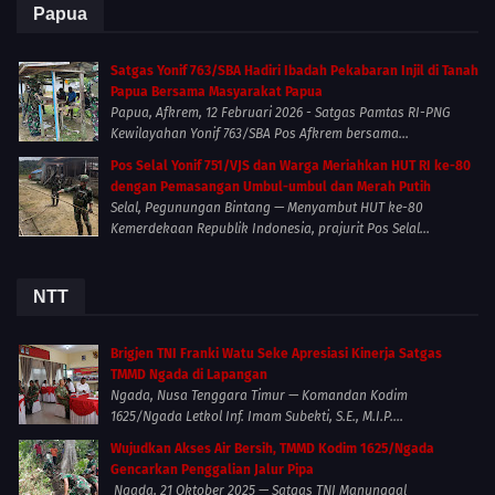
Papua
Satgas Yonif 763/SBA Hadiri Ibadah Pekabaran Injil di Tanah
Papua Bersama Masyarakat Papua
Papua, Afkrem, 12 Februari 2026 - Satgas Pamtas RI-PNG
Kewilayahan Yonif 763/SBA Pos Afkrem bersama...
Pos Selal Yonif 751/VJS dan Warga Meriahkan HUT RI ke-80
dengan Pemasangan Umbul-umbul dan Merah Putih
Selal, Pegunungan Bintang — Menyambut HUT ke-80
Kemerdekaan Republik Indonesia, prajurit Pos Selal...
NTT
Brigjen TNI Franki Watu Seke Apresiasi Kinerja Satgas
TMMD Ngada di Lapangan
Ngada, Nusa Tenggara Timur — Komandan Kodim
1625/Ngada Letkol Inf. Imam Subekti, S.E., M.I.P....
Wujudkan Akses Air Bersih, TMMD Kodim 1625/Ngada
Gencarkan Penggalian Jalur Pipa
Ngada, 21 Oktober 2025 — Satgas TNI Manunggal