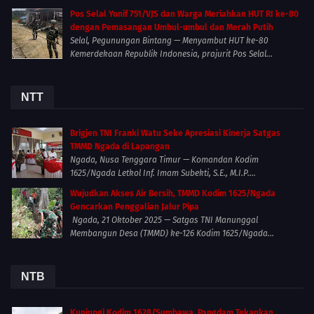
Pos Selal Yonif 751/VJS dan Warga Meriahkan HUT RI ke-80
dengan Pemasangan Umbul-umbul dan Merah Putih
Selal, Pegunungan Bintang — Menyambut HUT ke-80
Kemerdekaan Republik Indonesia, prajurit Pos Selal...
NTT
Brigjen TNI Franki Watu Seke Apresiasi Kinerja Satgas
TMMD Ngada di Lapangan
Ngada, Nusa Tenggara Timur — Komandan Kodim
1625/Ngada Letkol Inf. Imam Subekti, S.E., M.I.P....
Wujudkan Akses Air Bersih, TMMD Kodim 1625/Ngada
Gencarkan Penggalian Jalur Pipa
Ngada, 21 Oktober 2025 — Satgas TNI Manunggal
Membangun Desa (TMMD) ke-126 Kodim 1625/Ngada...
NTB
Kunjungi Kodim 1628/Sumbawa, Pangdam Tekankan