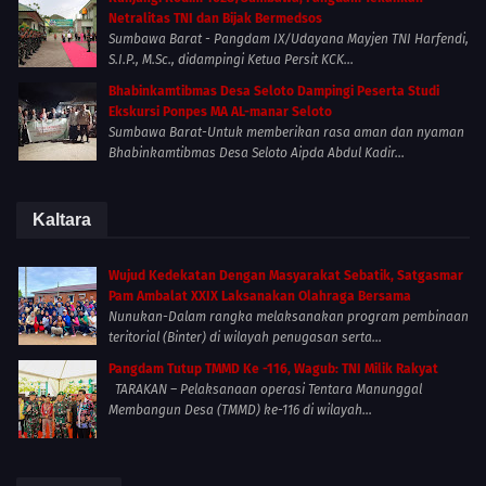
Netralitas TNI dan Bijak Bermedsos
Sumbawa Barat - Pangdam IX/Udayana Mayjen TNI Harfendi,
S.I.P., M.Sc., didampingi Ketua Persit KCK...
Bhabinkamtibmas Desa Seloto Dampingi Peserta Studi
Ekskursi Ponpes MA AL-manar Seloto
Sumbawa Barat-Untuk memberikan rasa aman dan nyaman
Bhabinkamtibmas Desa Seloto Aipda Abdul Kadir...
Kaltara
Wujud Kedekatan Dengan Masyarakat Sebatik, Satgasmar
Pam Ambalat XXIX Laksanakan Olahraga Bersama
Nunukan-Dalam rangka melaksanakan program pembinaan
teritorial (Binter) di wilayah penugasan serta...
Pangdam Tutup TMMD Ke -116, Wagub: TNI Milik Rakyat
TARAKAN – Pelaksanaan operasi Tentara Manunggal
Membangun Desa (TMMD) ke-116 di wilayah...