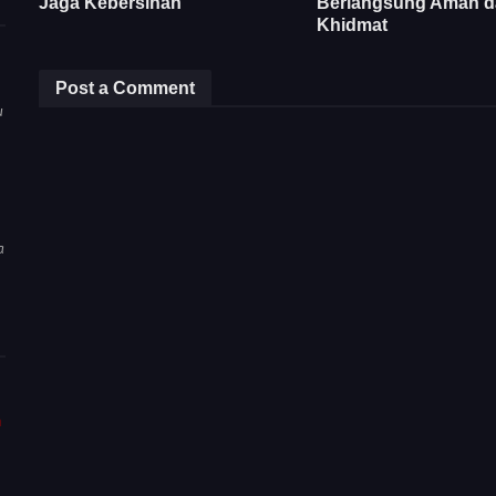
Jaga Kebersihan
Berlangsung Aman d
Khidmat
Post a Comment
u
a
m