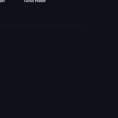
an
Turut Hadir