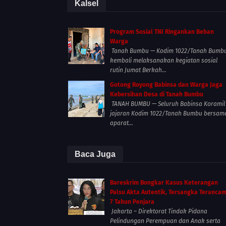
Kalsel
Program Sosial TNI Ringankan Beban
Warga
Tanah Bumbu — Kodim 1022/Tanah Bumb
kembali melaksanakan kegiatan sosial
rutin Jumat Berkah...
Gotong Royong Babinsa dan Warga Jaga
Kebersihan Desa di Tanah Bumbu
TANAH BUMBU — Seluruh Babinsa Koramil
jajaran Kodim 1022/Tanah Bumbu bersam
aparat...
Baca Juga
Bareskrim Bongkar Kasus Keterangan
Palsu Akta Autentik, Tersangka Teranca
7 Tahun Penjara
Jakarta – Direktorat Tindak Pidana
Pelindungan Perempuan dan Anak serta