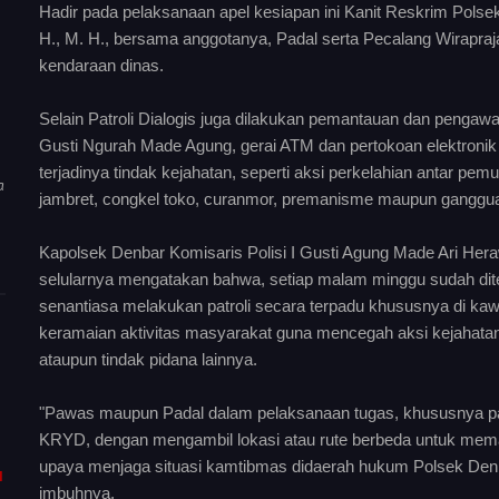
Hadir pada pelaksanaan apel kesiapan ini Kanit Reskrim Pol
H., M. H., bersama anggotanya, Padal serta Pecalang Wirapra
kendaraan dinas.
Selain Patroli Dialogis juga dilakukan pemantauan dan penga
Gusti Ngurah Made Agung, gerai ATM dan pertokoan elektron
terjadinya tindak kejahatan, seperti aksi perkelahian antar pe
a
jambret, congkel toko, curanmor, premanisme maupun ganggu
Kapolsek Denbar Komisaris Polisi I Gusti Agung Made Ari Herawa
selularnya mengatakan bahwa, setiap malam minggu sudah di
senantiasa melakukan patroli secara terpadu khususnya di k
keramaian aktivitas masyarakat guna mencegah aksi kejahatan t
ataupun tindak pidana lainnya.
"Pawas maupun Padal dalam pelaksanaan tugas, khususnya p
KRYD, dengan mengambil lokasi atau rute berbeda untuk mem
upaya menjaga situasi kamtibmas didaerah hukum Polsek Denba
I
imbuhnya.