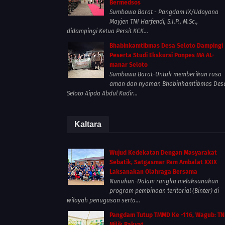
Bermedsos
Sumbawa Barat - Pangdam IX/Udayana
Mayjen TNI Harfendi, S.I.P., M.Sc.,
didampingi Ketua Persit KCK...
Bhabinkamtibmas Desa Seloto Dampingi
Peserta Studi Ekskursi Ponpes MA AL-
manar Seloto
Sumbawa Barat-Untuk memberikan rasa
aman dan nyaman Bhabinkamtibmas Des
Seloto Aipda Abdul Kadir...
Kaltara
Wujud Kedekatan Dengan Masyarakat
Sebatik, Satgasmar Pam Ambalat XXIX
Laksanakan Olahraga Bersama
Nunukan-Dalam rangka melaksanakan
program pembinaan teritorial (Binter) di
wilayah penugasan serta...
Pangdam Tutup TMMD Ke -116, Wagub: TN
Milik Rakyat