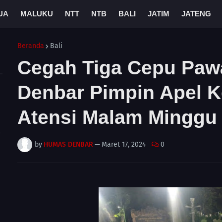
UA
MALUKU
NTT
NTB
BALI
JATIM
JATENG
Beranda
Bali
Cegah Tiga Cepu Paw
Denbar Pimpin Apel K
Atensi Malam Minggu
A
by
HUMAS DENBAR
—
Maret 17, 2024
0