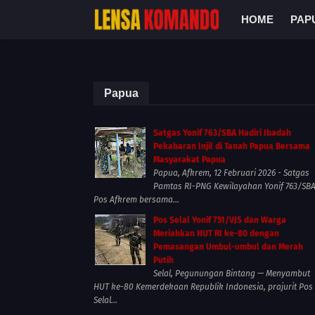
HOME
PAP
Papua
Satgas Yonif 763/SBA Hadiri Ibadah
Pekabaran Injil di Tanah Papua Bersama
Masyarakat Papua
Papua, Afkrem, 12 Februari 2026 - Satgas
Pamtas RI-PNG Kewilayahan Yonif 763/SB
Pos Afkrem bersama...
Pos Selal Yonif 751/VJS dan Warga
Meriahkan HUT RI ke-80 dengan
Pemasangan Umbul-umbul dan Merah
Putih
Selal, Pegunungan Bintang — Menyambut
HUT ke-80 Kemerdekaan Republik Indonesia, prajurit Pos
Selal...