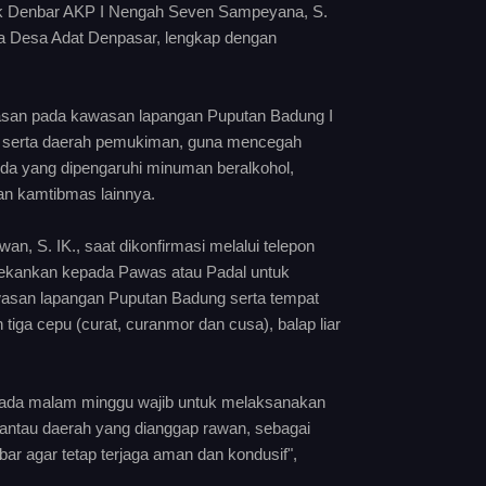
sek Denbar AKP I Nengah Seven Sampeyana, S.
ja Desa Adat Denpasar, lengkap dengan
wasan pada kawasan lapangan Puputan Badung I
ik serta daerah pemukiman, guna mencegah
muda yang dipengaruhi minuman beralkohol,
an kamtibmas lainnya.
n, S. IK., saat dikonfirmasi melalui telepon
tekankan kepada Pawas atau Padal untuk
awasan lapangan Puputan Badung serta tempat
iga cepu (curat, curanmor dan cusa), balap liar
ada malam minggu wajib untuk melaksanakan
antau daerah yang dianggap rawan, sebagai
r agar tetap terjaga aman dan kondusif",