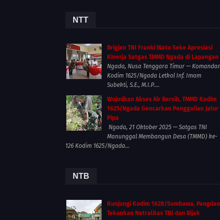
NTT
Brigjen TNI Franki Watu Seke Apresiasi
Kinerja Satgas TMMD Ngada di Lapangan
Ngada, Nusa Tenggara Timur — Komanda
Kodim 1625/Ngada Letkol Inf. Imam
Subekti, S.E., M.I.P....
Wujudkan Akses Air Bersih, TMMD Kodim
1625/Ngada Gencarkan Penggalian Jalur
Pipa
Ngada, 21 Oktober 2025 — Satgas TNI
Manunggal Membangun Desa (TMMD) ke-
126 Kodim 1625/Ngada...
NTB
Kunjungi Kodim 1628/Sumbawa, Pangda
Tekankan Netralitas TNI dan Bijak